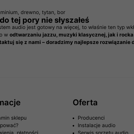
uminium, drewno, tytan, bor
o tej pory nie słyszałeś
ystem audio jest gotowy na więcej, to właśnie ten typ w
no w
odtwarzaniu jazzu, muzyki klasycznej, jak i roc
ktuj się z nami – doradzimy najlepsze rozwiązanie d
rmacje
Oferta
amin sklepu
Producenci
upować?
Instalacje audio
enia, płatności,
Serwis sprzętu audio