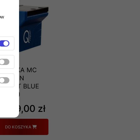
ów
KŁADKA MC
RTOFON
UINTET BLUE
aty 0%)
2 149,00 zł
DO KOSZYKA