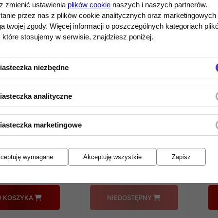
 zmienić ustawienia
plików cookie
naszych i naszych partnerów.
tanie przez nas z plików cookie analitycznych oraz marketingowych
 twojej zgody. Więcej informacji o poszczególnych kategoriach plik
 które stosujemy w serwisie, znajdziesz poniżej.
iasteczka niezbędne
iasteczka analityczne
W
WKŁADKA MC
ADKA MC
O
ORTOFON
iasteczka marketingowe
N DL-103
Q
QUINTET RED
 0%)
(r
GLIWICE (raty o%)
ceptuję wymagane
Akceptuję wszystkie
Zapisz
49,00 zł
1 199,00 zł
O KOSZYKA
NIEDOSTĘPNY