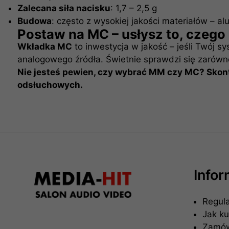
Zalecana siła nacisku
: 1,7 – 2,5 g
Budowa
: często z wysokiej jakości materiałów – al
Postaw na MC – usłysz to, czego d
Wkładka MC
to inwestycja w jakość – jeśli Twój s
analogowego źródła. Świetnie sprawdzi się zarów
Nie jesteś pewien, czy wybrać MM czy MC? Skonta
odsłuchowych.
Info
Regul
Jak k
Zamówi