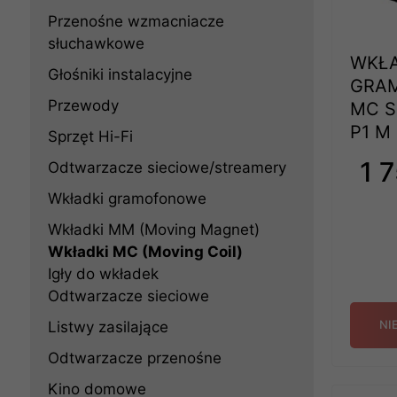
Przenośne wzmacniacze
słuchawkowe
WKŁ
Głośniki instalacyjne
GRA
Przewody
MC S
P1 M 
Sprzęt Hi-Fi
1 7
Odtwarzacze sieciowe/streamery
Wkładki gramofonowe
Wkładki MM (Moving Magnet)
Wkładki MC (Moving Coil)
Igły do wkładek
Odtwarzacze sieciowe
NI
Listwy zasilające
Odtwarzacze przenośne
Kino domowe