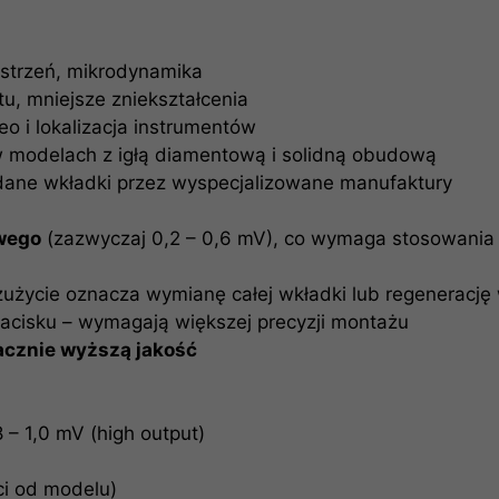
strzeń, mikrodynamika
u, mniejsze zniekształcenia
eo i lokalizacja instrumentów
w modelach z igłą diamentową i solidną obudową
adane wkładki przez wyspecjalizowane manufaktury
wego
(zazwyczaj 0,2 – 0,6 mV), co wymaga stosowani
zużycie oznacza wymianę całej wkładki lub regenerację
 nacisku – wymagają większej precyzji montażu
acznie wyższą jakość
8 – 1,0 mV (high output)
ci od modelu)