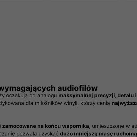
wymagających audiofilów
rzy oczekują od analogu
maksymalnej precyzji, detalu 
ykowana dla miłośników winyli, którzy cenią
najwyższ
i zamocowane na końcu wspornika
, umieszczone w s
iązanie pozwala uzyskać
dużo mniejszą masę ruchomą