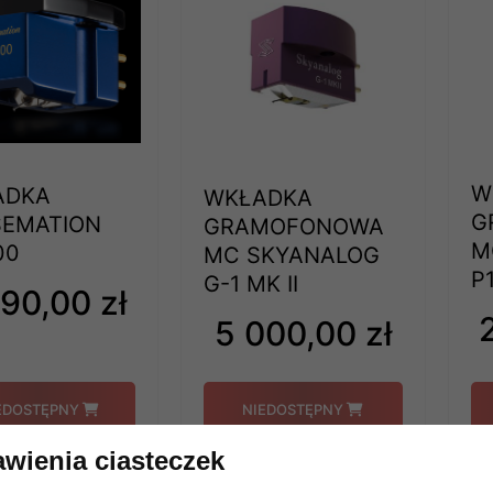
W
ADKA
WKŁADKA
G
EMATION
GRAMOFONOWA
M
00
MC SKYANALOG
P
G-1 MK II
90,00 zł
5 000,00 zł
EDOSTĘPNY
NIEDOSTĘPNY
awienia ciasteczek