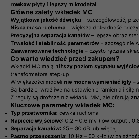
rowków płyty
i
lepszy mikrodetal
.
Główne zalety wkładek MC
Wyjątkowa jakość dźwięku
– szczegółowość, prze
Niska masa ruchoma
– większa dokładność odczyt
Precyzyjna separacja kanałów
– lepszy obraz ster
T
rwałość i stabilność parametrów
– szczególnie 
Zaawansowane technologie
– często ręcznie skł
Co warto wiedzieć przed zakupem?
Wkładki MC mają
niższy poziom sygnału wyjścio
transformatora step-up
W większości modeli
nie można wymieniać igły
– 
Są bardziej wrażliwe na ustawienie ramienia i siłę
Z reguły są droższe niż wkładki MM, ale oferują
zn
Kluczowe parametry wkładek MC:
Typ przetwornika
: cewka ruchoma
Napięcie wyjściowe
: 0,2 – 0,6 mV (low output), 0,
Separacja kanałów
: 25 – 30 dB lub więcej
Pasmo przenoszenia
: 10 Hz – 50 kHz (w zależnoś