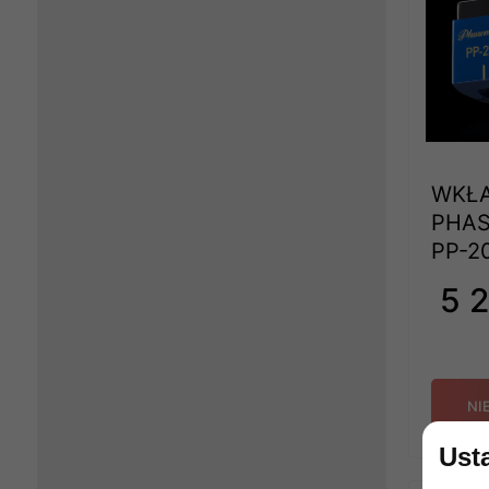
WKŁ
PHAS
PP-2
5 2
NI
Ust