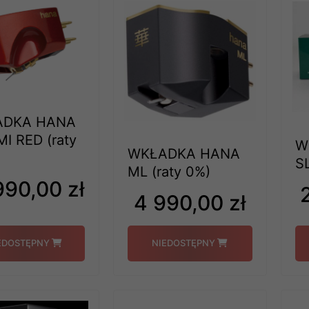
ADKA HANA
I RED (raty
W
WKŁADKA HANA
S
ML (raty 0%)
990,00 zł
4 990,00 zł
EDOSTĘPNY
NIEDOSTĘPNY