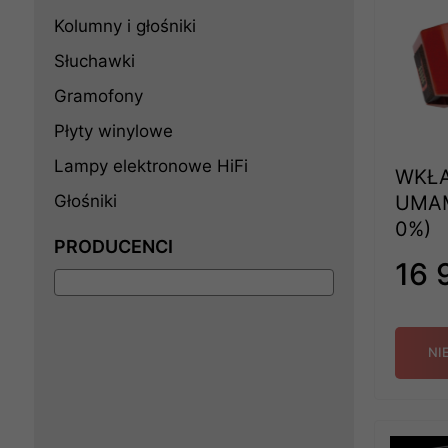
Kolumny i głośniki
Słuchawki
Gramofony
Płyty winylowe
Lampy elektronowe HiFi
WKŁ
UMAM
Głośniki
0%)
PRODUCENCI
16 
NI