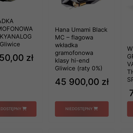
ADKA
MOFONOWA
Hana Umami Black
KYANALOG
MC – flagowa
Gliwice
wkładka
W
gramofonowa
50,00 zł
G
klasy hi-end
V
Gliwice (raty 0%)
T
S
45 900,00 zł
EDOSTĘPNY
NIEDOSTĘPNY