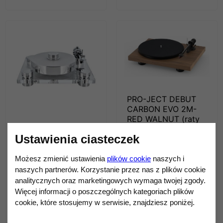
PRO-JECT DEBUT
CARBON EVO 2M-
RED WALNUT (raty
GRAMOFON
0%)
TRANSROTOR
Ustawienia ciasteczek
2 890,00 zł
BELLINI TMD
Możesz zmienić ustawienia
plików cookie
naszych i
24 900,00 zł
naszych partnerów. Korzystanie przez nas z plików cookie
33 900,00 zł
analitycznych oraz marketingowych wymaga twojej zgody.
Najniższa cena z
Więcej informacji o poszczególnych kategoriach plików
ostatnich 30 dni:
cookie, które stosujemy w serwisie, znajdziesz poniżej.
26 900,00 zł