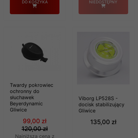
DO KOSZYKA
NIEDOSTĘPNY
Twardy pokrowiec
ochronny do
słuchawek
Viborg LP528S -
Beyerdynamic
docisk stabilizujący
Gliwice
Gliwice
99,00 zł
135,00 zł
120,00 zł
Najniższa cena z