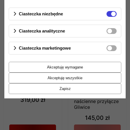
Ciasteczka niezbędne
Ciasteczka analityczne
Ciasteczka marketingowe
Akceptuję wymagane
HEADSHELL
Akceptuję wszystkie
ORTOFON LH-2000
GLIWICE
Zapisz
Melodika MDG2BB
319,00 zł
naścienne przyłącze
Gliwice
145,00 zł