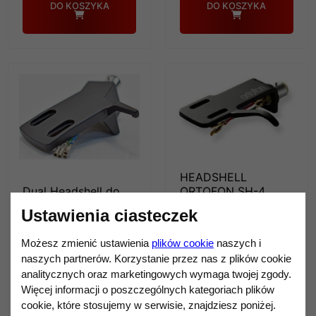
DO KOSZYKA
DO KOSZYKA
HEADSHELL
Dual Headshell do
ORTOFON SH-4
gramofonów DUAL
(SH4)GLIWICE
Ustawienia ciasteczek
CS 418 / 429 / 518 /
249,00 zł
618Q – standard 1/2
Możesz zmienić ustawienia
plików cookie
naszych i
cala Gliwice
naszych partnerów. Korzystanie przez nas z plików cookie
129,90 zł
analitycznych oraz marketingowych wymaga twojej zgody.
Więcej informacji o poszczególnych kategoriach plików
cookie, które stosujemy w serwisie, znajdziesz poniżej.
NIEDOSTĘPNY
DO KOSZYKA