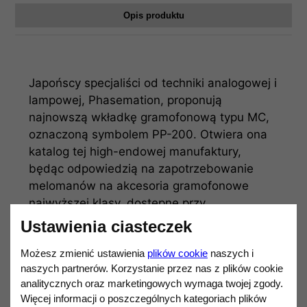
Opis produktu
Japońscy specjaliści od techniki analogowej i
lampowej, Phasemation, proponują
najnowszą wkładkę gramofonową typu MC,
oznaczoną symbolem PP-200. Otwiera ona
katalog tej high-endowej manufaktury,
będąc odpowiedzią na zapotrzebowanie
melomanów na akcesoria gramofonowe
najwyższej klasy, dostępne przy
ograniczonym budżecie. PP-200 ma bowiem
Ustawienia ciasteczek
dostarczyć odbiorcy esencji firmowych cech
Możesz zmienić ustawienia
plików cookie
naszych i
znanych z topowych modeli Phasemation:
naszych partnerów. Korzystanie przez nas z plików cookie
realistycznego odwzorowania zjawisk
analitycznych oraz marketingowych wymaga twojej zgody.
przestrzennych, precyzyjnej lokalizacji
Więcej informacji o poszczególnych kategoriach plików
pozornych źródeł dźwięku, no i oczywiście