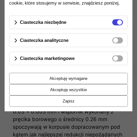
cookie, które stosujemy w serwisie, znajdziesz poniżej.
jak najwięcej bezkompromisowej
naturalności brzmienia. PP-200 celuje więc
w tytuł mistrza kategorii przystępnych
Ciasteczka niezbędne
cenowo wkładek MC z najwyższej półki.
Ciasteczka analityczne
W PP-200 zastosowano układ silnych
magnesów neodymowych, odpowiadających
za dużą czułość odczytu i odpowiednio
Ciasteczka marketingowe
wysoki poziom sygnału wyjściowego. Cewka
drgająca jest wykonana z miedzi
Akceptuję wymagane
beztlenowej o czystości 6N, a pozostałe
elementy układu magnetycznego są z
Akceptuję wszystkie
czystego żelaza. Diamentowa końcówka igły
Zapisz
typu mikro-krawędziowego o krzywiźnie
0.03 x 0.003 mm i wspornik wykonany z
pręcika borowego o średnicy 0.26 mm
spoczywają w korpusie dopracowanym pod
kątem jak najlepszej redukcji niepożądanych