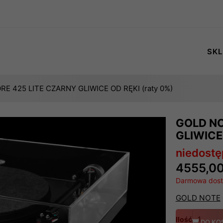
SKL
E 425 LITE CZARNY GLIWICE OD RĘKI (raty 0%)
GOLD NO
GLIWICE 
niedost
4555,00
Darmowa dosta
GOLD NOTE
Ilość
DO KO