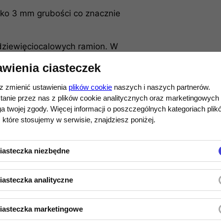
lko 3 mm grubości co znacznie
 dziewięciocalowych ramion. W
ieniem 9" oraz osłoną zapewniającą
awienia ciasteczek
 może zostać w bardzo prosty sposób
wiasów. To rozwiązanie zapobiega
 zmienić ustawienia
plików cookie
naszych i naszych partnerów.
ć gramofon w doskonałym stanie.
tanie przez nas z plików cookie analitycznych oraz marketingowych
 twojej zgody. Więcej informacji o poszczególnych kategoriach plik
ochodzi z wyższych modeli
 które stosujemy w serwisie, znajdziesz poniżej.
yższą jakość dźwięku w tej klasie
iasteczka niezbędne
zwala przesuwać się paskowi płynnie i
ztałcenia typu wow & flutter.
iasteczka analityczne
hronicznym silnikiem z
który pozwala idealnie przekształcić
iasteczka marketingowe
e, opatentowane rozwiązanie zapewnia