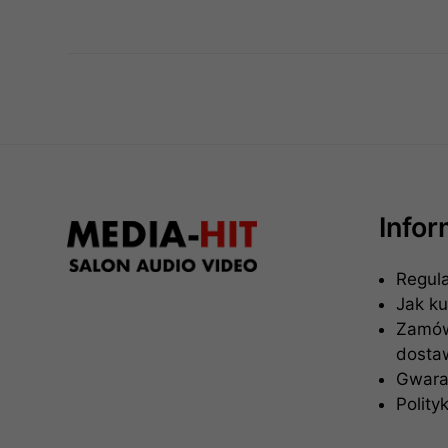
Info
Regul
Jak k
Zamówi
dosta
Gwaran
Polity