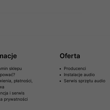
rmacje
Oferta
amin sklepu
Producenci
upować?
Instalacje audio
enia, płatności,
Serwis sprzętu audio
wa
cja i serwis
ka prywatności