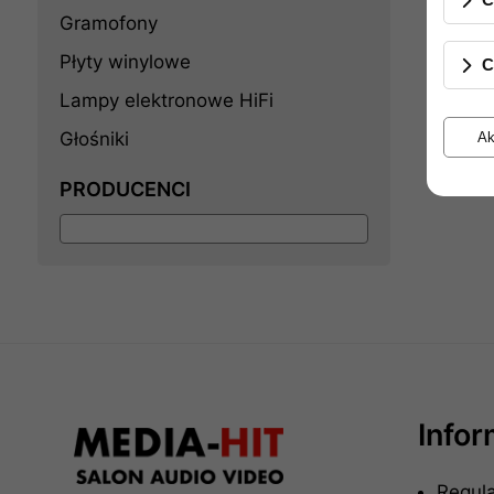
Gramofony
Płyty winylowe
C
Lampy elektronowe HiFi
Głośniki
Ak
PRODUCENCI
Info
Regul