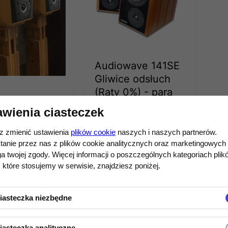
Audiowave 141SE
Gliwice odsłuch
(Raty 0%) - para
UMNY
awienia ciasteczek
6 980,00 zł
OWAVE
MA 25TH
 zmienić ustawienia
plików cookie
naszych i naszych partnerów.
 0%)
tanie przez nas z plików cookie analitycznych oraz marketingowych
 twojej zgody. Więcej informacji o poszczególnych kategoriach plik
000,00 zł
 które stosujemy w serwisie, znajdziesz poniżej.
EDOSTĘPNY
DO KOSZYKA
iasteczka niezbędne
iasteczka analityczne