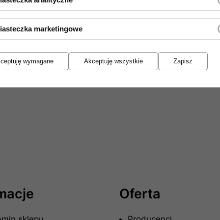
iasteczka marketingowe
ceptuję wymagane
Akceptuję wszystkie
Zapisz
rmacje
Oferta
amin sklepu
Producenci