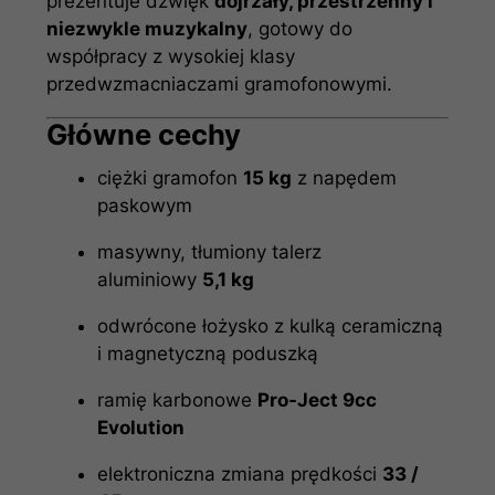
prezentuje dźwięk
dojrzały, przestrzenny i
niezwykle muzykalny
, gotowy do
współpracy z wysokiej klasy
przedwzmacniaczami gramofonowymi.
Główne cechy
ciężki gramofon
15 kg
z napędem
paskowym
masywny, tłumiony talerz
aluminiowy
5,1 kg
odwrócone łożysko z kulką ceramiczną
i magnetyczną poduszką
ramię karbonowe
Pro-Ject 9cc
Evolution
elektroniczna zmiana prędkości
33 /