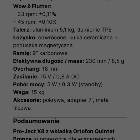
Wow & Flutter:
– 33 rpm: ±0,11%
– 45 rpm: ±0,10%
Talerz:
aluminium 5,1 kg, tłumienie TPE
Łożysko:
odwrócone, kulka ceramiczna +
poduszka magnetyczna
Ramię:
9” karbonowe
Efektywna długość / masa:
230 mm / 8,5 g
Overhang:
18 mm
Zasilanie:
15 V / 0,8 A DC
Pobór mocy:
5 W / 0,3 W (standby)
Waga:
15 kg
Akcesoria:
pokrywa, adapter 7”, mata
filcowa
Podsumowanie
Pro-Ject X8 z wkładką Ortofon Quintet
Bronze
to propozycja dla wymagających