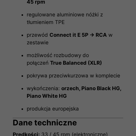
45 rpm
regulowane aluminiowe nóżki z
tłumieniem TPE
przewód
Connect it E 5P → RCA
w
zestawie
możliwość rozbudowy do
połączeń
True Balanced (XLR)
pokrywa przeciwkurzowa w komplecie
wykończenia:
orzech, Piano Black HG,
Piano White HG
produkcja europejska
Dane techniczne
Prędkości:
33 / 45 rpm (elektroniczne)