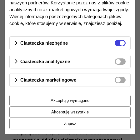
naszych partnerów. Korzystanie przez nas z plików cookie
wysoka sztywność i doskonałe
analitycznych oraz marketingowych wymaga twojej zgody.
tłumienie własne.
Więcej informacji o poszczególnych kategoriach plików
Wkładka Ortofon Quintet Bronze –
cookie, które stosujemy w serwisie, znajdziesz poniżej.
naturalne uzupełnienie
Zestaw został uzupełniony o
Ortofon
Ciasteczka niezbędne
Quintet Bronze
– wkładkę MC klasy high-
end, która:
Ciasteczka analityczne
oferuje
wyjątkową rozdzielczość i
neutralną barwę
,
Ciasteczka marketingowe
znakomicie oddaje fakturę
instrumentów akustycznych i wokali,
Akceptuję wymagane
zapewnia świetną kontrolę basu oraz
Akceptuję wszystkie
głęboką, uporządkowaną scenę.
Zapisz
To połączenie sprawia, że Pro-Ject X8