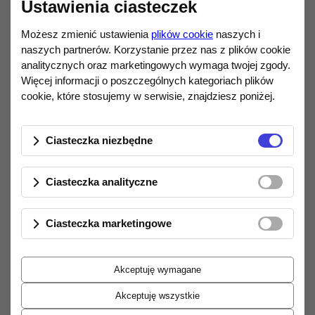
Ustawienia ciasteczek
Starannie zaprojektowany odlew oraz
Możesz zmienić ustawienia
plików cookie
naszych i
dokładnie spasowane elementy
naszych partnerów. Korzystanie przez nas z plików cookie
gwarantują
solidne osadzenie wtyku w
analitycznych oraz marketingowych wymaga twojej zgody.
gnieździe
. Adapter nie wysuwa się, nie
Więcej informacji o poszczególnych kategoriach plików
przemieszcza i nie powoduje luzów, które
cookie, które stosujemy w serwisie, znajdziesz poniżej.
mogłyby prowadzić do zniekształceń lub
przerw w sygnale. Stabilność połączenia ma
Ciasteczka niezbędne
bezpośredni wpływ na czystość i jakość
przesyłanego dźwięku.
Ciasteczka analityczne
Elegancja i trwałość
Wytrzymała
metalowa obudowa
w
Ciasteczka marketingowe
połączeniu z
pozłacanymi
złączami
zapewnia nie tylko elegancki
wygląd, ale także długą żywotność i
Akceptuję wymagane
odporność na utlenianie. Adapter doskonale
Akceptuję wszystkie
sprawdza się zarówno w domowych