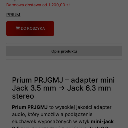
Darmowa dostawa od 1 200,00 zł.
PRIUM
szt.
Ilość
DO KOSZYKA
Opis produktu
Prium PRJGMJ – adapter mini
Jack 3.5 mm → Jack 6.3 mm
stereo
Prium PRJGMJ
to wysokiej jakości adapter
audio, który umożliwia podłączenie
słuchawek wyposażonych w wtyk
mini-jack