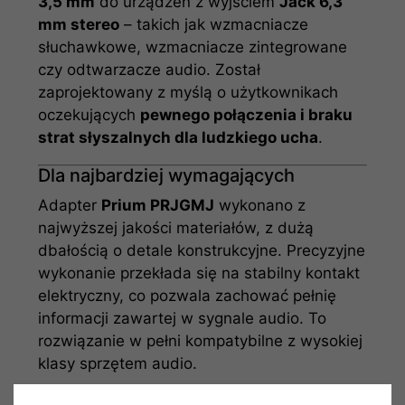
3,5 mm
do urządzeń z wyjściem
Jack 6,3
mm stereo
– takich jak wzmacniacze
słuchawkowe, wzmacniacze zintegrowane
czy odtwarzacze audio. Został
zaprojektowany z myślą o użytkownikach
oczekujących
pewnego połączenia i braku
strat słyszalnych dla ludzkiego ucha
.
Dla najbardziej wymagających
Adapter
Prium PRJGMJ
wykonano z
najwyższej jakości materiałów, z dużą
dbałością o detale konstrukcyjne. Precyzyjne
wykonanie przekłada się na stabilny kontakt
elektryczny, co pozwala zachować pełnię
informacji zawartej w sygnale audio. To
rozwiązanie w pełni kompatybilne z wysokiej
klasy sprzętem audio.
Pewne i stabilne połączenie