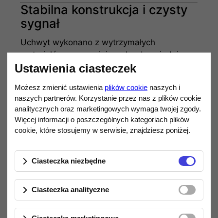
Stabilna konstrukcja i czysty
sygnał
Uchwyt wykonano z wytrzymałych
materiałów, zapewniających odpowiednią
sztywność przy zachowaniu niskiej masy.
Ustawienia ciasteczek
Dołączone
przewody
Możesz zmienić ustawienia
plików cookie
naszych i
sygnałowe
umożliwiają poprawne
naszych partnerów. Korzystanie przez nas z plików cookie
podłączenie wkładki i stabilną transmisję
analitycznych oraz marketingowych wymaga twojej zgody.
sygnału z minimalnymi stratami.
Więcej informacji o poszczególnych kategoriach plików
cookie, które stosujemy w serwisie, znajdziesz poniżej.
To rozwiązanie dedykowane zarówno:
wymianie zużytego headshella
,
Ciasteczka niezbędne
jak i
szybkiej konfiguracji drugiej
wkładki
do jednego ramienia.
Ciasteczka analityczne
Najważniejsze cechy