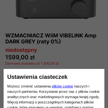
WZMACNIACZ WiiM VIBELINK Amp
DARK GREY (raty 0%)
niedostępny
1599,00 zł
Darmowa dostawa od 1 200,00 zł.
ARYLIC
Ustawienia ciasteczek
Ilość
DO KOSZYKA
Możesz zmienić ustawienia
plików cookie
naszych i
naszych partnerów. Korzystanie przez nas z plików cookie
analitycznych oraz marketingowych wymaga twojej zgody.
Więcej informacji o poszczególnych kategoriach plików
Opis produktu
cookie, które stosujemy w serwisie, znajdziesz poniżej.