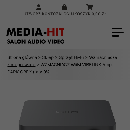
UTWÓRZ KONTO
ZALOGUJ
KOSZYK
0,00 ZŁ
Strona główna
>
Sklep
>
Sprzęt Hi-Fi
>
Wzmacniacze
zintegrowane
> WZMACNIACZ WiiM VIBELINK Amp
DARK GREY (raty 0%)