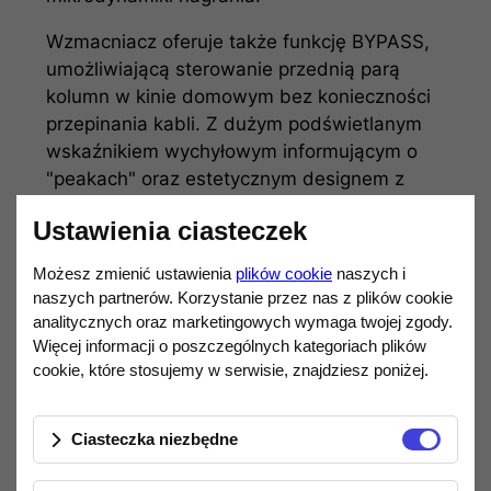
Wzmacniacz oferuje także funkcję BYPASS,
umożliwiającą sterowanie przednią parą
kolumn w kinie domowym bez konieczności
przepinania kabli. Z dużym podświetlanym
wskaźnikiem wychyłowym informującym o
"peakach" oraz estetycznym designem z
widocznymi lampami, MS-680 SE prezentuje
Ustawienia ciasteczek
się elegancko i wprowadza lampowy
charakter do pomieszczenia odsłuchowego.
Możesz zmienić ustawienia
plików cookie
naszych i
naszych partnerów. Korzystanie przez nas z plików cookie
analitycznych oraz marketingowych wymaga twojej zgody.
Więcej informacji o poszczególnych kategoriach plików
Moc: 2 x 120W (8 ohm)
cookie, które stosujemy w serwisie, znajdziesz poniżej.
Lampy:
2 x 12AT7
2 x 12AU7
Ciasteczka niezbędne
Wejścia:
4 x RCA z regulacją głośności