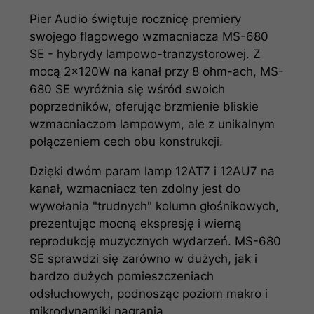
Pier Audio świętuje rocznicę premiery
swojego flagowego wzmacniacza MS-680
SE - hybrydy lampowo-tranzystorowej. Z
mocą 2x120W na kanał przy 8 ohm-ach, MS-
680 SE wyróżnia się wśród swoich
poprzedników, oferując brzmienie bliskie
wzmacniaczom lampowym, ale z unikalnym
połączeniem cech obu konstrukcji.
Dzięki dwóm param lamp 12AT7 i 12AU7 na
kanał, wzmacniacz ten zdolny jest do
wywołania "trudnych" kolumn głośnikowych,
prezentując mocną ekspresję i wierną
reprodukcję muzycznych wydarzeń. MS-680
SE sprawdzi się zarówno w dużych, jak i
bardzo dużych pomieszczeniach
odsłuchowych, podnosząc poziom makro i
mikrodynamiki nagrania.