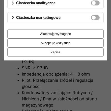
Ciasteczka analityczne
1 x RCA bypass bez regulacji głośności
do wykorzystania jako końcówka mocy
Ciasteczka marketingowe
np. w układzie kina domowego
1 x USB B (opcjonalnie)
Zniekształcenia: ≤ 1%
Akceptuję wymagane
Czułość wejściowa:
AUX1 – AUX4: ≤ 240mV
Akceptuję wszystkie
Bypass: ≤ 500mV
Zapisz
Pasmo przenoszenia: 5 – 86000 Hz
(-2dB)
SNR: ≥ 93dB
Impedancja obciążenia: 4 – 8 ohm
Pilot: Przełączanie źródeł i regulacja
głośności
Kondensatory zasilające: Rubycon /
Nichicon / Elna w zależności od stanu
magazynowego