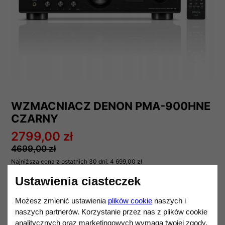
WZMACNIACZ DENON PMA-900HNE
CZARNY
2799,00 zł
4699,00 zł
Najniższa cena z ostatnich 30 dni:
4 699,00 zł
Darmowa dostawa od 1 200,00 zł.
Ustawienia ciasteczek
DENON
Możesz zmienić ustawienia
plików cookie
naszych i
naszych partnerów. Korzystanie przez nas z plików cookie
Ilość
DO KOSZYKA
analitycznych oraz marketingowych wymaga twojej zgody.