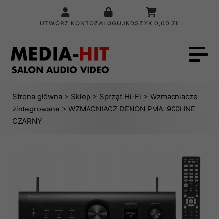
UTWÓRZ KONTO
ZALOGUJ
KOSZYK
0,00 ZŁ
Strona główna
>
Sklep
>
Sprzęt Hi-Fi
>
Wzmacniacze
zintegrowane
> WZMACNIACZ DENON PMA-900HNE
CZARNY