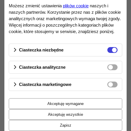
Możesz zmienić ustawienia
plików cookie
naszych i
Pasmo przenoszenia:
10 – 60 000 Hz
naszych partnerów. Korzystanie przez nas z plików cookie
analitycznych oraz marketingowych wymaga twojej zgody.
Poziom wyjściowy:
5 mV przy 1 kHz, 5
Więcej informacji o poszczególnych kategoriach plików
cm/s
cookie, które stosujemy w serwisie, znajdziesz poniżej.
Zalecana impedancja wejściowa:
47
kΩ
Ciasteczka niezbędne
Szlif igły:
eliptyczny
Ciasteczka analityczne
Wspornik:
czteroelementowy OTL
(Optimized Transmission Line)
Ciasteczka marketingowe
Zalecana siła nacisku:
1,5 g
Akceptuję wymagane
Wymienna igła:
tak
Akceptuję wszystkie
Masa wkładki:
5,5 g
Zapisz
Technologia OTL redukuje rezonanse, obniża