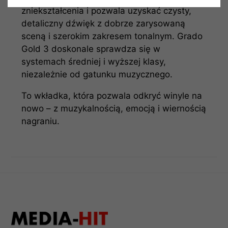
zniekształcenia i pozwala uzyskać czysty,
detaliczny dźwięk z dobrze zarysowaną
sceną i szerokim zakresem tonalnym. Grado
Gold 3 doskonale sprawdza się w
systemach średniej i wyższej klasy,
niezależnie od gatunku muzycznego.
To wkładka, która pozwala odkryć winyle na
nowo – z muzykalnością, emocją i wiernością
nagraniu.