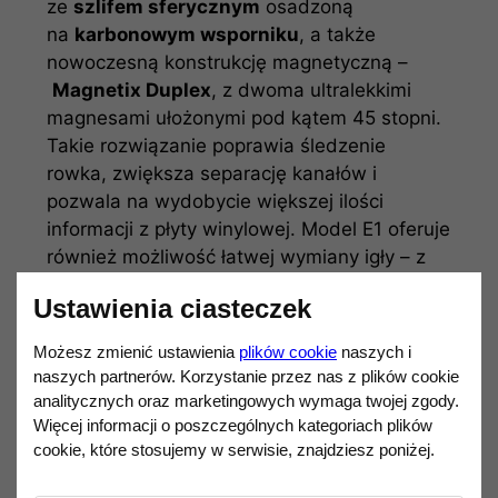
ze
szlifem sferycznym
osadzoną
na
karbonowym wsporniku
, a także
nowoczesną konstrukcję magnetyczną –
Magnetix Duplex
, z dwoma ultralekkimi
magnesami ułożonymi pod kątem 45 stopni.
Takie rozwiązanie poprawia śledzenie
rowka, zwiększa separację kanałów i
pozwala na wydobycie większej ilości
informacji z płyty winylowej. Model E1 oferuje
również możliwość łatwej wymiany igły – z
opcją zamiany na wyższy model w ramach
Ustawienia ciasteczek
tej samej serii.
Możesz zmienić ustawienia
plików cookie
naszych i
Parametry techniczne
:
naszych partnerów. Korzystanie przez nas z plików cookie
Typ wkładki
: MM (Moving Magnet)
analitycznych oraz marketingowych wymaga twojej zgody.
Więcej informacji o poszczególnych kategoriach plików
Mocowanie
: 1/2 cala
cookie, które stosujemy w serwisie, znajdziesz poniżej.
Szlif igły
: Sferyczny