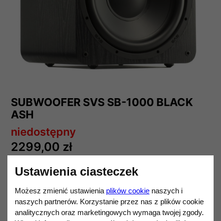
SUBWOOFER SVS SB-1000 BLACK
ASH
niedostępny
2299,00 zł
Darmowa dostawa od 1 200,00 zł.
Ustawienia ciasteczek
,
SVS
432EVO
Możesz zmienić ustawienia
plików cookie
naszych i
Ilość
DO KOSZYKA
naszych partnerów. Korzystanie przez nas z plików cookie
analitycznych oraz marketingowych wymaga twojej zgody.