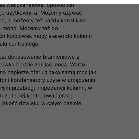
az wielokanałowe. Sposób ich
ego użytkownika. Możemy używać
eo, a możemy też każdy kanał kina
 mono. Możemy też do
ch końcówek mocy stereo do kolumn
ału centralnego.
est dopasowanie brzmieniowe z
cówka będzie zasilać mocą. Warto
na papierze oferują taką samą moc jak
tor i kondensatory użyte w urządzeniu
łym przebiegu impedancji kolumn, w
dużo lepiej kontrolować pracę
 jakość dźwięku w całym paśmie.