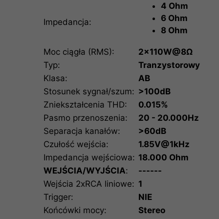
4 Ohm
6 Ohm
Impedancja:
8 Ohm
Moc ciągła (RMS):
2x110W@8Ω
Typ:
Tranzystorowy
Klasa:
AB
Stosunek sygnał/szum:
>100dB
Zniekształcenia THD:
0.015%
Pasmo przenoszenia:
20 - 20.000Hz
Separacja kanałów:
>60dB
Czułość wejścia:
1.85V@1kHz
Impedancja wejściowa:
18.000 Ohm
WEJŚCIA/WYJŚCIA
:
------
Wejścia 2xRCA liniowe:
1
Trigger:
NIE
Końcówki mocy:
Stereo