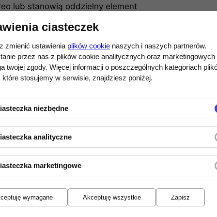
eo lub stanowią oddzielny element
im przypadku posiadają własne źródło
awienia ciasteczek
wysokich wymagań prądowych oraz
eń i wibracji na zewnątrz i do
 zmienić ustawienia
plików cookie
naszych i naszych partnerów.
yższą jakość dźwięku.
tanie przez nas z plików cookie analitycznych oraz marketingowych
 twojej zgody. Więcej informacji o poszczególnych kategoriach plik
a rozbudowę swoich systemów stereo i
 które stosujemy w serwisie, znajdziesz poniżej.
 Niezbędne w tym celu jest wyjście
re służy właśnie do podłączenia
iasteczka niezbędne
ego rozwiązania w dalszym ciągu
ścia wbudowane w zintegrowanym
iasteczka analityczne
ńcówka mocy wymaga
iasteczka marketingowe
domowym), który odpowiada za
wzmocnienia go, a także ustalenia
(ewentualnie rozdzielenia go na
ceptuję wymagane
Akceptuję wszystkie
Zapisz