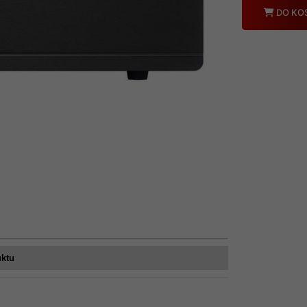
Ilość
DO KO
uktu