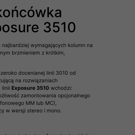
 końcówka
posure 3510
a najbardziej wymagających kolumn na
znym brzmieniem z krótkim,
szeroko docenianej linii 3010 od
zującą na rozwiązaniach
linii
Exposure 3510
wchodzi:
możliwość zamontowania opcjonalnego
fonowego MM lub MC),
 w wersji stereo i mono.