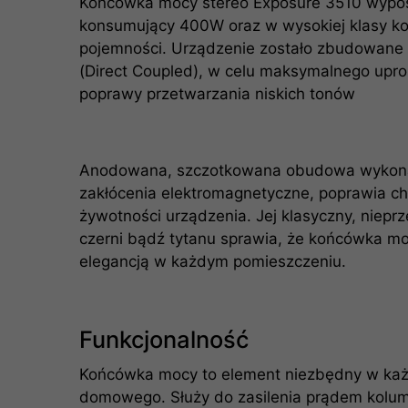
Końcówka mocy stereo Exposure 3510 wyposa
konsumujący 400W oraz w wysokiej klasy kon
pojemności. Urządzenie zostało zbudowane 
(Direct Coupled), w celu maksymalnego upro
poprawy przetwarzania niskich tonów
Anodowana, szczotkowana obudowa wykonan
zakłócenia elektromagnetyczne, poprawia chł
żywotności urządzenia. Jej klasyczny, niep
czerni bądź tytanu sprawia, że końcówka mo
elegancją w każdym pomieszczeniu.
Funkcjonalność
Końcówka mocy to element niezbędny w każd
domowego. Służy do zasilenia prądem kolu