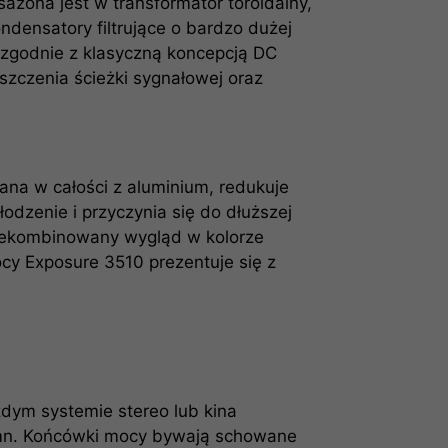
żona jest w transformator toroidalny,
densatory filtrujące o bardzo dużej
zgodnie z klasyczną koncepcją DC
szczenia ścieżki sygnałowej oraz
a w całości z aluminium, redukuje
odzenie i przyczynia się do dłuższej
rzekombinowany wygląd w kolorze
cy Exposure 3510 prezentuje się z
ym systemie stereo lub kina
mn. Końcówki mocy bywają schowane