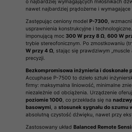
o najbardziej wymagających miłośnikach dźw
nawet najbardziej prądożerne i wymagające
Zastępując ceniony model
P-7300
, wzmacn
usprawnienia konstrukcyjne i technologiczne
imponującą moc
300 W przy 8 Ω
,
600 W pr
trybie stereofonicznym. Po zmostkowaniu (
W przy 4 Ω
, stając się prawdziwym „muscle 
precyzji.
Bezkompromisowa inżynieria i doskonałe 
Accuphase P-7500 to dzieło sztuki inżyniersk
firmy: maksymalna liniowość, minimalne zniek
niezależnie od obciążenia. Urządzenie oferu
poziomie 1000
, co przekłada się na
nadzwyc
basowymi
, a
stosunek sygnału do szumu 
absolutną czystość dźwięku, nawet przy ekst
Zastosowany układ
Balanced Remote Sens