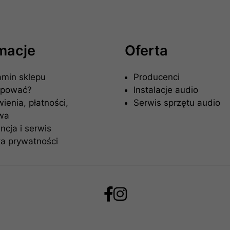
rmacje
Oferta
amin sklepu
Producenci
upować?
Instalacje audio
enia, płatności,
Serwis sprzętu audio
wa
cja i serwis
ka prywatności