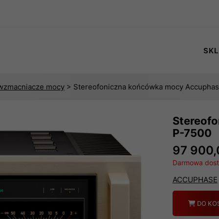
SKL
 wzmacniacze mocy
> Stereofoniczna końcówka mocy Accuphas
Stereof
P-7500
97 900,
Darmowa dosta
ACCUPHASE
Ilość
DO KO