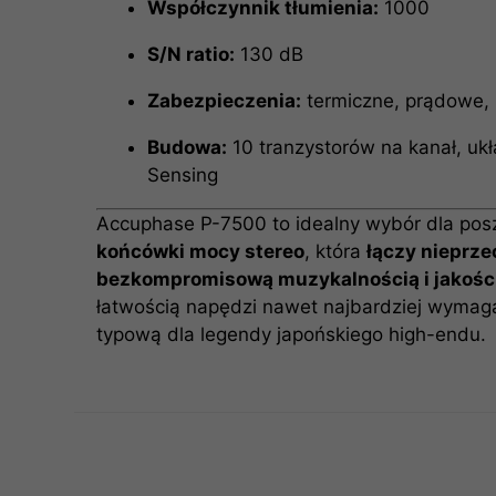
Współczynnik tłumienia:
1000
S/N ratio:
130 dB
Zabezpieczenia:
termiczne, prądowe,
Budowa:
10 tranzystorów na kanał, uk
Sensing
Accuphase P-7500 to idealny wybór dla po
końcówki mocy stereo
, która
łączy nieprz
bezkompromisową muzykalnością i jakośc
łatwością napędzi nawet najbardziej wymagaj
typową dla legendy japońskiego high-endu.