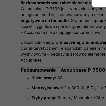
Bezkompromisowe zabezpieczenia i jakoś
Wzmacniacz P-7500 jest zabezpieczony prze
przegrzaniem dzięki zaawansowanym układ
negatywnie na tor audio
. Starannie zapro
ścieżki sygnałowe i perfekcyjnie ekranowany 
– Accuphase nie akceptuje kompromisów.
Całość zamknięto w
masywnej, aluminiowe
charakterystycznym, eleganckim panelem fr
wychyłowymi – będącymi zarówno elementem 
Accuphase.
Podsumowanie – Accuphase P-7500
Klasa pracy:
AB
Moc wyjściowa:
2 × 300 W (8 Ω), 2 × 
Tryby pracy:
Stereo / Monoblok / Bi-A