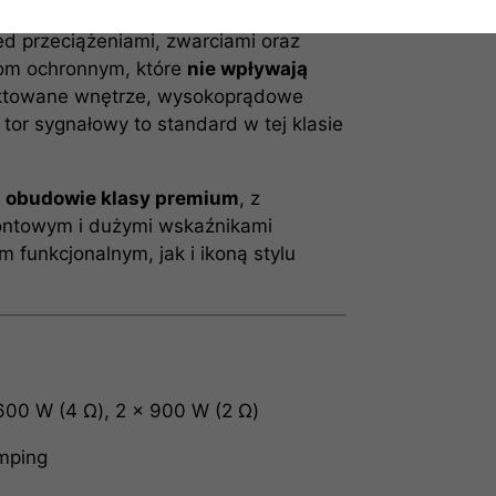
ć wykonania
d przeciążeniami, zwarciami oraz
om ochronnym, które
nie wpływają
jektowane wnętrze, wysokoprądowe
tor sygnałowy to standard w tej klasie
j obudowie klasy premium
, z
ontowym i dużymi wskaźnikami
funkcjonalnym, jak i ikoną stylu
600 W (4 Ω), 2 × 900 W (2 Ω)
mping