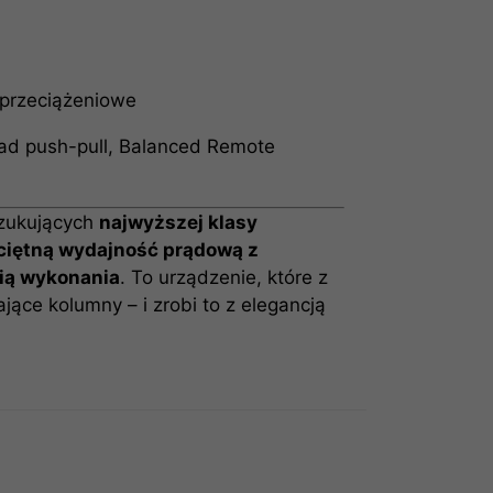
 przeciążeniowe
ład push-pull, Balanced Remote
szukujących
najwyższej klasy
eciętną wydajność prądową z
ią wykonania
. To urządzenie, które z
ące kolumny – i zrobi to z elegancją