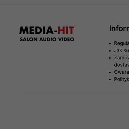
Info
Regul
Jak k
Zamówi
dosta
Gwaran
Polity