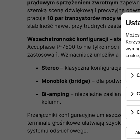
prądowym sprzężeniem zwrotnym
zapewni
szeroką scenę dźwiękową i precyzyjne odwz
pracuje
10 par tranzystorów mocy w konfig
Ust
stabilność nawet przy trudnych zestawach gł
Możesz
Wszechstronność konfiguracji – stereo, m
Korzys
Accuphase P-7500 to nie tylko moc i czystoś
wymaga
zastosowań. Wzmacniacz umożliwia pracę w 
cookie,
Stereo
– klasyczna konfiguracja lewy/p
C
Monoblok (bridge)
– dla podwojenia m
Bi-amping
– niezależne zasilanie sekc
C
kolumn.
C
Przełączniki konfiguracyjne umieszczone na 
terminale głośnikowe ułatwiają szybkie i b
systemu odsłuchowego.
Ak