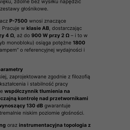
ięku, zdolne bez wysiłku napędzić
 zestawy głośnikowe.
iacz
P-7500
wnosi znaczące
. Pracuje w
klasie AB
, dostarczając
zy 4 Ω
, aż do
900 W przy 2 Ω
– i to w
tryb monobloku) osiąga potężne
1800
ampem” o referencyjnej wydajności i
parametry
iej, zaprojektowane zgodnie z filozofią
ształcenia i stabilność pracy
je
współczynnik tłumienia na
zajną kontrolę nad przetwornikami
wynoszący 130 dB
gwarantuje
remalnie niskim poziomie głośności.
ing
oraz
instrumentacyjna topologia z