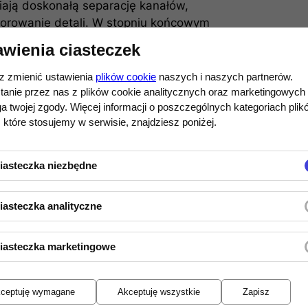
ają doskonałą separację kanałów,
orowanie detali. W stopniu końcowym
uracji push-pull
, co umożliwia pełną
awienia ciasteczek
ośnikowych o niskiej impedancji.
 zmienić ustawienia
plików cookie
naszych i naszych partnerów.
onoblok i bi-amping
tanie przez nas z plików cookie analitycznych oraz marketingowych
ć dźwięku, ale również elastyczność
 twojej zgody. Więcej informacji o poszczególnych kategoriach plik
trzech trybach:
 które stosujemy w serwisie, znajdziesz poniżej.
rawy kanał,
iasteczka niezbędne
ocy przy jednym kanale,
ji nisko- i średnio/wysokotonowej
iasteczka analityczne
iasteczka marketingowe
przednim panelu oraz wysokiej jakości
ezpieczne dostosowanie urządzenia do
ceptuję wymagane
Akceptuję wszystkie
Zapisz