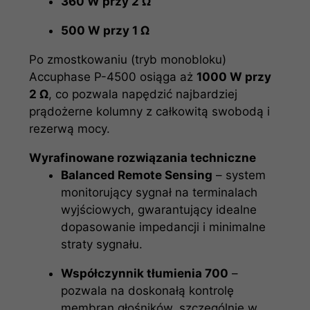
360 W przy 2 Ω
500 W przy 1 Ω
Po zmostkowaniu (tryb monobloku)
Accuphase P-4500 osiąga aż
1000 W przy
2 Ω
, co pozwala napędzić najbardziej
prądożerne kolumny z całkowitą swobodą i
rezerwą mocy.
Wyrafinowane rozwiązania techniczne
Balanced Remote Sensing
– system
monitorujący sygnał na terminalach
wyjściowych, gwarantujący idealne
dopasowanie impedancji i minimalne
straty sygnału.
Współczynnik tłumienia 700
–
pozwala na doskonałą kontrolę
membran głośników, szczególnie w