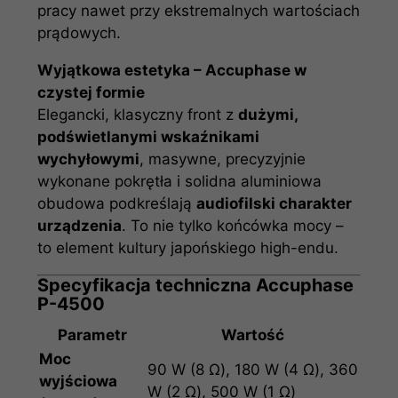
pracy nawet przy ekstremalnych wartościach
prądowych.
Wyjątkowa estetyka – Accuphase w
czystej formie
Elegancki, klasyczny front z
dużymi,
podświetlanymi wskaźnikami
wychyłowymi
, masywne, precyzyjnie
wykonane pokrętła i solidna aluminiowa
obudowa podkreślają
audiofilski charakter
urządzenia
. To nie tylko końcówka mocy –
to element kultury japońskiego high-endu.
Specyfikacja techniczna Accuphase
P-4500
Parametr
Wartość
Moc
90 W (8 Ω), 180 W (4 Ω), 360
wyjściowa
W (2 Ω), 500 W (1 Ω)