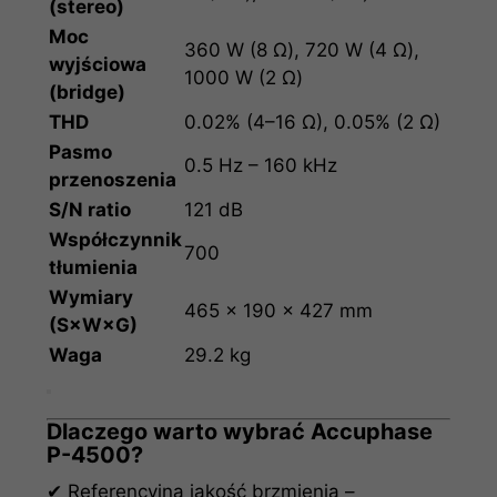
(stereo)
Moc
360 W (8 Ω), 720 W (4 Ω),
wyjściowa
1000 W (2 Ω)
(bridge)
THD
0.02% (4–16 Ω), 0.05% (2 Ω)
Pasmo
0.5 Hz – 160 kHz
przenoszenia
S/N ratio
121 dB
Współczynnik
700
tłumienia
Wymiary
465 × 190 × 427 mm
(S×W×G)
Waga
29.2 kg
Dlaczego warto wybrać Accuphase
P-4500?
✔ Referencyjna jakość brzmienia –