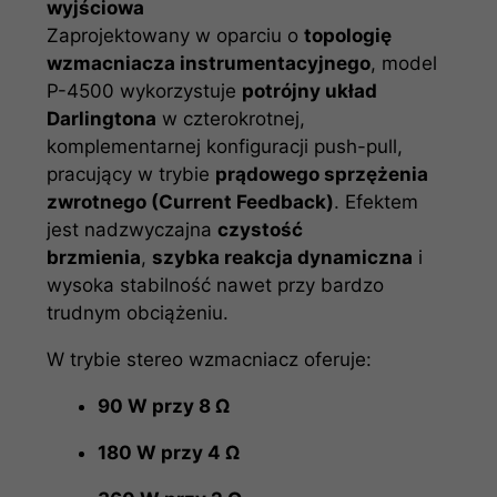
wyjściowa
Zaprojektowany w oparciu o
topologię
wzmacniacza instrumentacyjnego
, model
P-4500 wykorzystuje
potrójny układ
Darlingtona
w czterokrotnej,
komplementarnej konfiguracji push-pull,
pracujący w trybie
prądowego sprzężenia
zwrotnego (Current Feedback)
. Efektem
jest nadzwyczajna
czystość
brzmienia
,
szybka reakcja dynamiczna
i
wysoka stabilność nawet przy bardzo
trudnym obciążeniu.
W trybie stereo wzmacniacz oferuje:
90 W przy 8 Ω
180 W przy 4 Ω