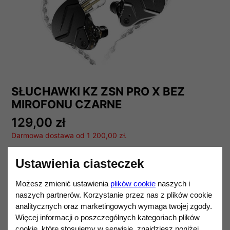
SŁUCHAWKI KZ ZSN PRO X BEZ
MIROFONU CZARNE
129,00 zł
Darmowa dostawa od 1 200,00 zł.
KZ
Ustawienia ciasteczek
Ilość
DO KOSZYKA
Możesz zmienić ustawienia
plików cookie
naszych i
naszych partnerów. Korzystanie przez nas z plików cookie
analitycznych oraz marketingowych wymaga twojej zgody.
Więcej informacji o poszczególnych kategoriach plików
Opis produktu
cookie, które stosujemy w serwisie, znajdziesz poniżej.