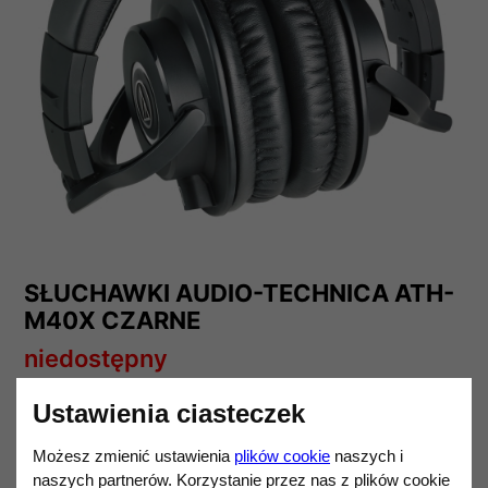
SŁUCHAWKI AUDIO-TECHNICA ATH-
M40X CZARNE
niedostępny
493,99 zł
Ustawienia ciasteczek
Darmowa dostawa od 1 200,00 zł.
Możesz zmienić ustawienia
plików cookie
naszych i
AUDIO-TECHNICA
naszych partnerów. Korzystanie przez nas z plików cookie