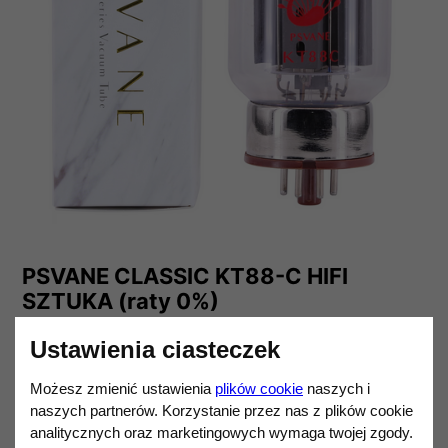
PSVANE CLASSIC KT88-C HIFI
SZTUKA (raty 0%)
220,00 zł
Ustawienia ciasteczek
Darmowa dostawa od 1 200,00 zł.
Możesz zmienić ustawienia
plików cookie
naszych i
Ilość
DO KOSZYKA
naszych partnerów. Korzystanie przez nas z plików cookie
analitycznych oraz marketingowych wymaga twojej zgody.