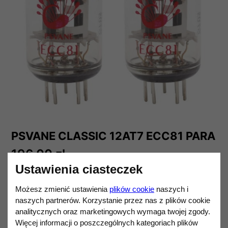
PSVANE CLASSIC 12AT7 ECC81 PARA
196,00 zł
Darmowa dostawa od 1 200,00 zł.
Ustawienia ciasteczek
Ilość
Możesz zmienić ustawienia
plików cookie
naszych i
DO KOSZYKA
naszych partnerów. Korzystanie przez nas z plików cookie
analitycznych oraz marketingowych wymaga twojej zgody.
Więcej informacji o poszczególnych kategoriach plików