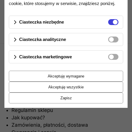
Opis produktu
cookie, które stosujemy w serwisie, znajdziesz poniżej.
Ciasteczka niezbędne
Ciasteczka analityczne
Ciasteczka marketingowe
Akceptuję wymagane
Akceptuję wszystkie
Informacje
Zapisz
Regulamin sklepu
Jak kupować?
Zamówienia, płatności, dostawa