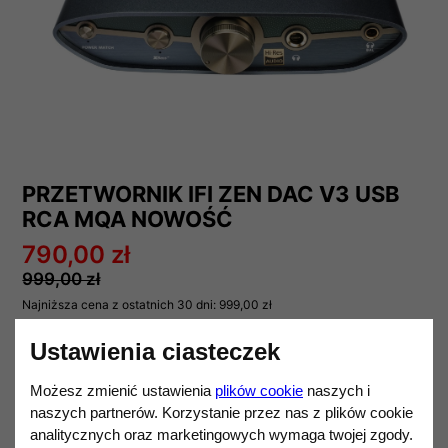
PRZETWORNIK IFI ZEN DAC V3 USB
RCA MQA NOWOŚĆ
790,00 zł
999,00 zł
Najniższa cena z ostatnich 30 dni:
999,00 zł
Darmowa dostawa od 1 200,00 zł.
Ustawienia ciasteczek
iFi
Możesz zmienić ustawienia
plików cookie
naszych i
Ilość
naszych partnerów. Korzystanie przez nas z plików cookie
DO KOSZYKA
analitycznych oraz marketingowych wymaga twojej zgody.