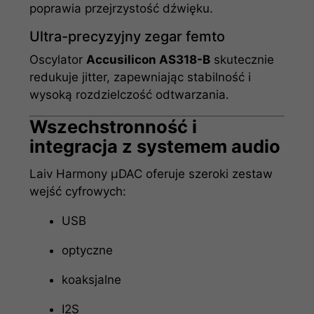
poprawia przejrzystość dźwięku.
Ultra-precyzyjny zegar femto
Oscylator
Accusilicon AS318-B
skutecznie
redukuje jitter, zapewniając stabilność i
wysoką rozdzielczość odtwarzania.
Wszechstronność i
integracja z systemem audio
Laiv Harmony µDAC oferuje szeroki zestaw
wejść cyfrowych:
USB
optyczne
koaksjalne
I2S