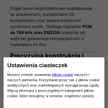
Dzięki temu bezproblemowo współpracuje
ze streamerami, transportami CD,
komputerami oraz zaawansowanymi
systemami audio. Obsługa sygnałów
PCM
do 768 kHz oraz DSD256
(zależnie od
wejścia) gwarantuje kompatybilność z
materiałem Hi-Res.
Precyzyjna konstrukcja i
kompaktowa forma
Ustawienia ciasteczek
Obudowa wykonana z jednego bloku
Możesz zmienić ustawienia
plików cookie
naszych i
aluminium klasy lotniczej (CNC) zapewnia
naszych partnerów. Korzystanie przez nas z plików cookie
wysoką odporność na wibracje, doskonałe
analitycznych oraz marketingowych wymaga twojej zgody.
odprowadzanie ciepła oraz elegancki wygląd
Więcej informacji o poszczególnych kategoriach plików
pasujący do nowoczesnych systemów audio.
cookie, które stosujemy w serwisie, znajdziesz poniżej.
Kompaktowe wymiary sprawiają, że µDAC
doskonale sprawdzi się również w