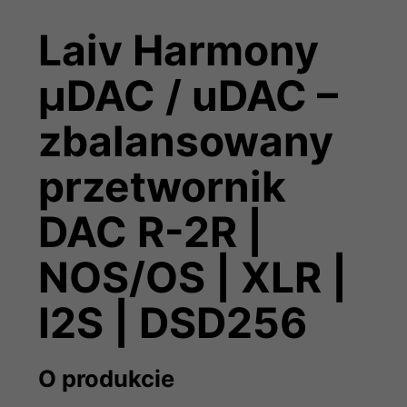
Laiv Harmony
µDAC / uDAC –
zbalansowany
przetwornik
DAC R-2R |
NOS/OS | XLR |
I2S | DSD256
O produkcie