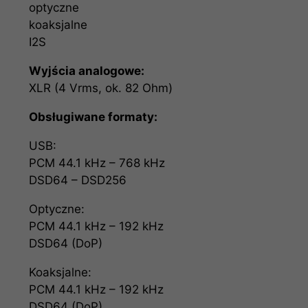
optyczne
koaksjalne
I2S
Wyjścia analogowe:
XLR (4 Vrms, ok. 82 Ohm)
Obsługiwane formaty:
USB:
PCM 44.1 kHz – 768 kHz
DSD64 – DSD256
Optyczne:
PCM 44.1 kHz – 192 kHz
DSD64 (DoP)
Koaksjalne:
PCM 44.1 kHz – 192 kHz
DSD64 (DoP)