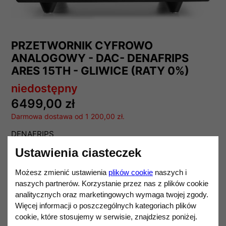
PRZETWORNIK CYFROWO
ANALOGOWY - DAC- DENAFRIPS
ARES 15TH - GLIWICE (RATY 0%)
niedostępny
6499,00 zł
Darmowa dostawa od 1 200,00 zł.
DENAFRIPS
Ustawienia ciasteczek
Ilość
DO KOSZYKA
Możesz zmienić ustawienia
plików cookie
naszych i
naszych partnerów. Korzystanie przez nas z plików cookie
analitycznych oraz marketingowych wymaga twojej zgody.
Opis produktu
Więcej informacji o poszczególnych kategoriach plików
cookie, które stosujemy w serwisie, znajdziesz poniżej.