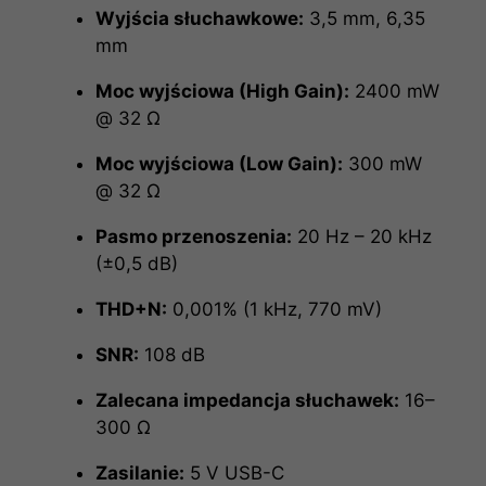
Wyjścia słuchawkowe:
3,5 mm, 6,35
mm
Moc wyjściowa (High Gain):
2400 mW
@ 32 Ω
Moc wyjściowa (Low Gain):
300 mW
@ 32 Ω
Pasmo przenoszenia:
20 Hz – 20 kHz
(±0,5 dB)
THD+N:
0,001% (1 kHz, 770 mV)
SNR:
108 dB
Zalecana impedancja słuchawek:
16–
300 Ω
Zasilanie:
5 V USB-C