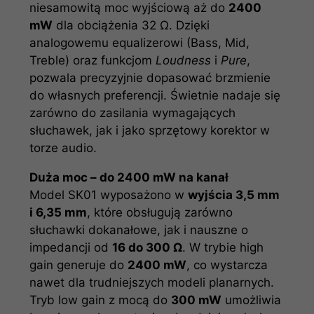
niesamowitą moc wyjściową aż do
2400
mW
dla obciążenia 32 Ω. Dzięki
analogowemu equalizerowi (Bass, Mid,
Treble) oraz funkcjom
Loudness
i
Pure
,
pozwala precyzyjnie dopasować brzmienie
do własnych preferencji. Świetnie nadaje się
zarówno do zasilania wymagających
słuchawek, jak i jako sprzętowy korektor w
torze audio.
Duża moc – do 2400 mW na kanał
Model SK01 wyposażono w
wyjścia 3,5 mm
i 6,35 mm
, które obsługują zarówno
słuchawki dokanałowe, jak i nauszne o
impedancji od
16 do 300 Ω
. W trybie high
gain generuje do
2400 mW
, co wystarcza
nawet dla trudniejszych modeli planarnych.
Tryb low gain z mocą do
300 mW
umożliwia