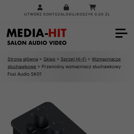
UTWÓRZ KONTO
ZALOGUJ
KOSZYK
0,00 ZŁ
Strona główna
>
Sklep
>
Sprzęt Hi-Fi
>
Wzmacniacze
słuchawkowe
> Przenośny wzmacniacz słuchawkowy
Fosi Audio SK01