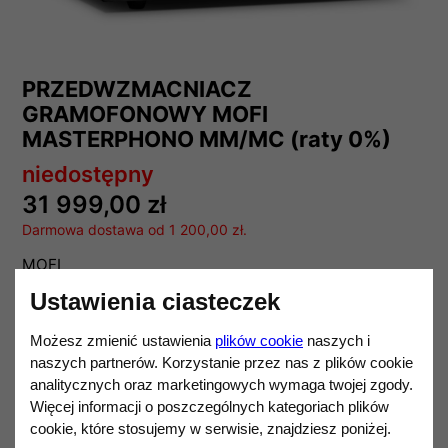
PRZEDWZMACNIACZ
GRAMOFONOWY MOFI
MASTERPHONO MM/MC (raty 0%)
niedostępny
31 999,00 zł
Darmowa dostawa od 1 200,00 zł.
MOFI
Ustawienia ciasteczek
Ilość
DO KOSZYKA
Możesz zmienić ustawienia
plików cookie
naszych i
naszych partnerów. Korzystanie przez nas z plików cookie
analitycznych oraz marketingowych wymaga twojej zgody.
Opis produktu
Więcej informacji o poszczególnych kategoriach plików
cookie, które stosujemy w serwisie, znajdziesz poniżej.