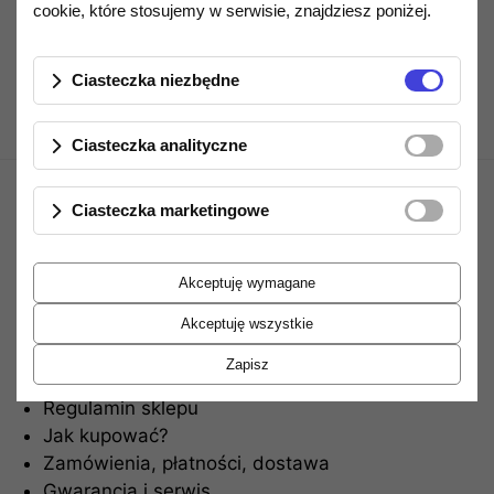
Opis produktu
cookie, które stosujemy w serwisie, znajdziesz poniżej.
Ciasteczka niezbędne
Ciasteczka analityczne
Ciasteczka marketingowe
Akceptuję wymagane
Akceptuję wszystkie
Informacje
Zapisz
Regulamin sklepu
Jak kupować?
Zamówienia, płatności, dostawa
Gwarancja i serwis