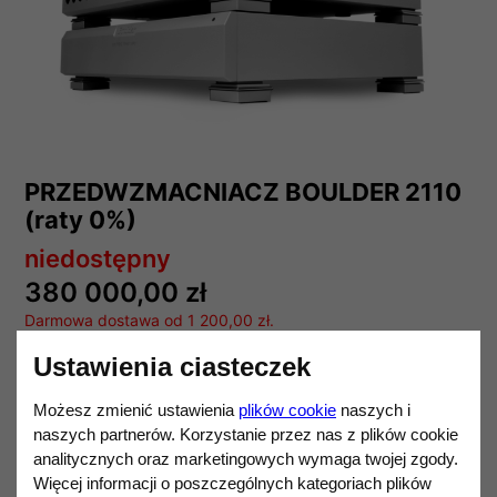
PRZEDWZMACNIACZ BOULDER 2110
(raty 0%)
niedostępny
380 000,00 zł
Darmowa dostawa od 1 200,00 zł.
Boulder
Ustawienia ciasteczek
Ilość
Możesz zmienić ustawienia
plików cookie
naszych i
DO KOSZYKA
naszych partnerów. Korzystanie przez nas z plików cookie
analitycznych oraz marketingowych wymaga twojej zgody.
Więcej informacji o poszczególnych kategoriach plików