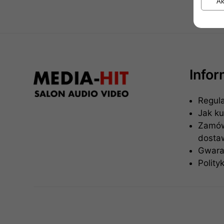
Ak
Info
Regul
Jak k
Zamówi
dosta
Gwaran
Polity