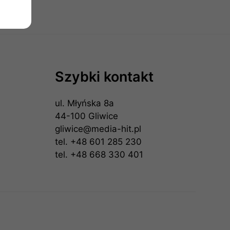
Szybki kontakt
ul. Młyńska 8a
44-100 Gliwice
gliwice@media-hit.pl
tel.
+48 601 285 230
tel.
+48 668 330 401