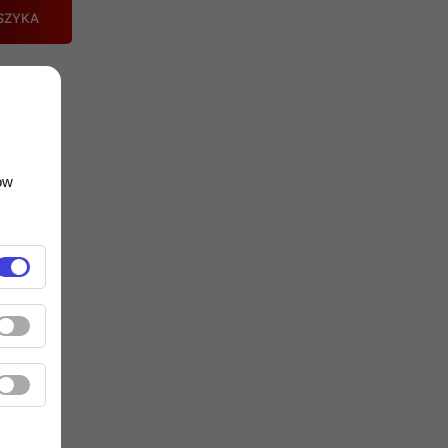
SZYKA
ów