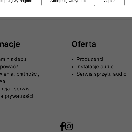
ceptuję wymagane
Akceptuję wszystkie
Zapisz
rmacje
Oferta
amin sklepu
Producenci
upować?
Instalacje audio
enia, płatności,
Serwis sprzętu audio
wa
cja i serwis
ka prywatności