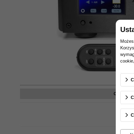
Ust
Możesz
Korzys
wymaga
cookie,
C
Opis prod
C
C