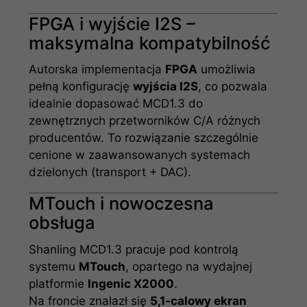
FPGA i wyjście I2S –
maksymalna kompatybilność
Autorska implementacja
FPGA
umożliwia
pełną konfigurację
wyjścia I2S
, co pozwala
idealnie dopasować MCD1.3 do
zewnętrznych przetworników C/A różnych
producentów. To rozwiązanie szczególnie
cenione w zaawansowanych systemach
dzielonych (transport + DAC).
MTouch i nowoczesna
obsługa
Shanling MCD1.3 pracuje pod kontrolą
systemu
MTouch
, opartego na wydajnej
platformie
Ingenic X2000
.
Na froncie znalazł się
5,1-calowy ekran