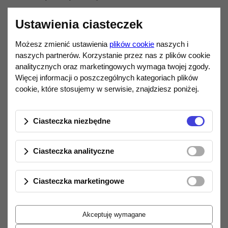
odtwarzacz sieciowy
,
Ustawienia ciasteczek
wzmacniacz słuchawkowy
.
Możesz zmienić ustawienia
plików cookie
naszych i
naszych partnerów. Korzystanie przez nas z plików cookie
Na pokładzie znajdziemy m.in.:
analitycznych oraz marketingowych wymaga twojej zgody.
Więcej informacji o poszczególnych kategoriach plików
USB DAC / USB (pamięć masowa)
cookie, które stosujemy w serwisie, znajdziesz poniżej.
Bluetooth 5.0
(LDAC, aptX HD, aptX,
AAC, SBC)
Ciasteczka niezbędne
Wi-Fi
(DLNA, AirPlay)
Ciasteczka analityczne
wejścia cyfrowe
koaksjalne i optyczne
SPDIF
Ciasteczka marketingowe
wyjścia cyfrowe
I2S, coaxial, optical
wyjścia analogowe
RCA i XLR
Akceptuję wymagane