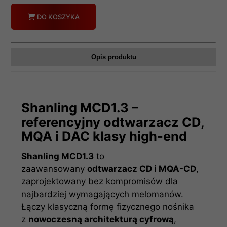
Ilość
DO KOSZYKA
Opis produktu
Shanling MCD1.3 –
referencyjny odtwarzacz CD,
MQA i DAC klasy high-end
Shanling MCD1.3
to
zaawansowany
odtwarzacz CD i MQA-CD
,
zaprojektowany bez kompromisów dla
najbardziej wymagających melomanów.
Łączy klasyczną formę fizycznego nośnika
z
nowoczesną architekturą cyfrową
,