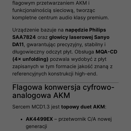
flagowym przetwarzaniem AKM i
funkcjonalnością sieciową, tworząc
kompletne centrum audio klasy premium.
Urządzenie bazuje na
napędzie Philips
SAA7824
oraz
głowicy laserowej Sanyo
DA11
, gwarantując precyzyjny, stabilny i
długowieczny odczyt płyt. Obsługa
MQA-CD
(4× unfolding)
pozwala wydobyć z płyt
zapisanych w tym formacie jakość znaną z
referencyjnych konstrukcji high-end.
Flagowa konwersja cyfrowo-
analogowa AKM
Sercem MCD1.3 jest
topowy duet AKM
:
AK4499EX
– przetwornik C/A nowej
generacji