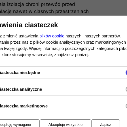
ała izolacja chroni przewód przed
alację nawet w ciasnych przestrzeniach
awienia ciasteczek
 zmienić ustawienia
plików cookie
naszych i naszych partnerów.
4K
:
tanie przez nas z plików cookie analitycznych oraz marketingowych
 twojej zgody. Więcej informacji o poszczególnych kategoriach plik
 które stosujemy w serwisie, znajdziesz poniżej.
iasteczka niezbędne
iem,
ploatację.
iasteczka analityczne
iasteczka marketingowe
logowego sygnału stereo
pomiędzy
ceptuję wymagane
Akceptuję wszystkie
Zapisz