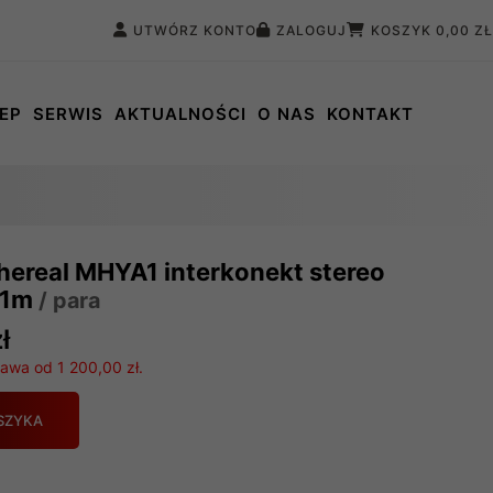
UTWÓRZ KONTO
ZALOGUJ
KOSZYK
0,00 ZŁ
EP
SERWIS
AKTUALNOŚCI
O NAS
KONTAKT
hereal MHYA1 interkonekt stereo
 1m
/ para
ł
wa od 1 200,00 zł.
para
SZYKA