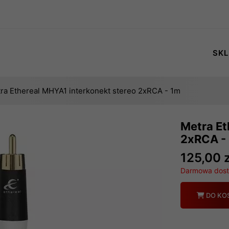
SKL
ra Ethereal MHYA1 interkonekt stereo 2xRCA - 1m
Metra Et
2xRCA -
125,00 z
Darmowa dosta
Ilość
DO KO