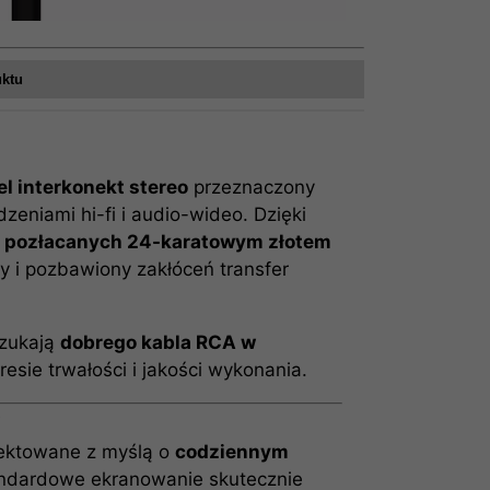
uktu
l interkonekt stereo
przeznaczony
zeniami hi-fi i audio-wideo. Dzięki
z
pozłacanych 24-karatowym złotem
ty i pozbawiony zakłóceń transfer
szukają
dobrego kabla RCA w
sie trwałości i jakości wykonania.
o
jektowane z myślą o
codziennym
andardowe ekranowanie skutecznie