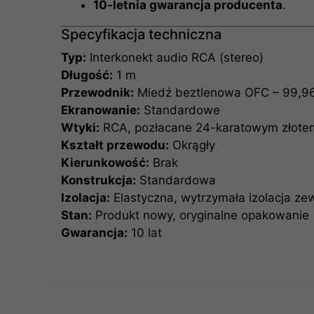
10-letnia gwarancja producenta
.
Specyfikacja techniczna
Typ:
Interkonekt audio RCA (stereo)
Długość:
1 m
Przewodnik:
Miedź beztlenowa OFC – 99,9
Ekranowanie:
Standardowe
Wtyki:
RCA, pozłacane 24-karatowym złote
Kształt przewodu:
Okrągły
Kierunkowość:
Brak
Konstrukcja:
Standardowa
Izolacja:
Elastyczna, wytrzymała izolacja ze
Stan:
Produkt nowy, oryginalne opakowanie
Gwarancja:
10 lat