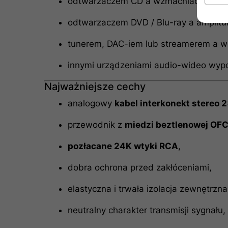
odtwarzaczem CD a wzmacniaczem st
odtwarzaczem DVD / Blu-ray a amplit
tunerem, DAC-iem lub streamerem a 
innymi urządzeniami audio-wideo wyp
Najważniejsze cechy
analogowy
kabel interkonekt stereo
przewodnik z
miedzi beztlenowej OFC
pozłacane 24K wtyki RCA
,
dobra ochrona przed zakłóceniami,
elastyczna i trwała izolacja zewnętrzna
neutralny charakter transmisji sygnału,