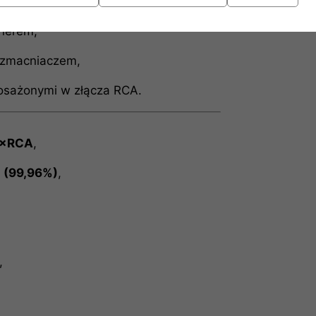
ereo,
unerem,
wzmacniaczem,
osażonymi w złącza RCA.
 2×RCA
,
 (99,96%)
,
,