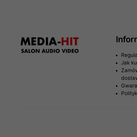
Info
Regul
Jak k
Zamówi
dosta
Gwaran
Polity