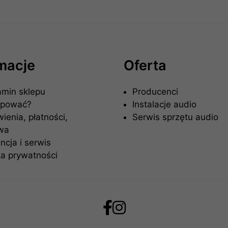
rmacje
Oferta
amin sklepu
Producenci
upować?
Instalacje audio
enia, płatności,
Serwis sprzętu audio
wa
cja i serwis
ka prywatności