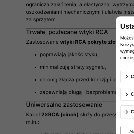
ogranicza zakłócenia, a elastyczna, wytrzym
uszkodzeniami mechanicznymi i ułatwia inst
za sprzętem.
Ust
Trwałe, pozłacane wtyki RCA
Możesz
Zastosowane
wtyki RCA pokryte złotem 2
Korzys
wymaga
poprawiają jakość styku,
cookie,
minimalizują straty sygnału,
C
chronią złącza przed korozją i utlenian
zapewniają długą i bezproblemową eks
C
Uniwersalne zastosowanie
C
Kabel
2×RCA (cinch)
służy do przesyłu
ana
m.in.:
Ak