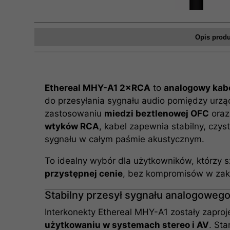
Opis prod
Ethereal MHY-A1 2×RCA
to
analogowy kabe
do przesyłania sygnału audio pomiędzy urząd
zastosowaniu
miedzi beztlenowej OFC
ora
wtyków RCA
, kabel zapewnia stabilny, czys
sygnału w całym paśmie akustycznym.
To idealny wybór dla użytkowników, którzy 
przystępnej cenie
, bez kompromisów w zakre
Stabilny przesył sygnału analogoweg
Interkonekty Ethereal MHY-A1 zostały zapro
użytkowaniu w systemach stereo i AV
. St