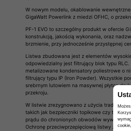
W nowym modelu, okablowanie wewnętrzne 
GigaWatt Powerlink z miedzi OFHC, o przek
PF-1 EVO to szczególny produkt w ofercie G
konstrukcją, jakością wykonania, oraz nad
brzmienie, przy jednocześnie przystępnej cen
Listwa zbudowana jest z elementów wysokiej
odpowiedzialny jest filtrujący blok typu RL
metalizowane kondensatory poliestrowe o nis
filtrujący typu IP (Iron Powder). Wszystkie 
srebrnym lutowiem na masywnej płytce dru
przekroju.
Ust
W listwie zrezygnowano z użycia tradycyjny
Możesz
takich jak bezpieczniki topikowe czy termic
Korzys
wymaga
prądu do chronionych obwodów wywierają n
cookie,
Ochronę przeciwprzepięciową listwy zapew