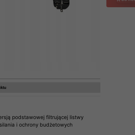
uktu
sją podstawowej filtrującej listwy
asilania i ochrony budżetowych