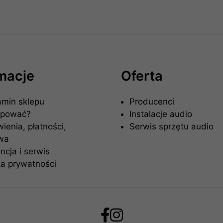
rmacje
Oferta
amin sklepu
Producenci
upować?
Instalacje audio
enia, płatności,
Serwis sprzętu audio
wa
cja i serwis
ka prywatności