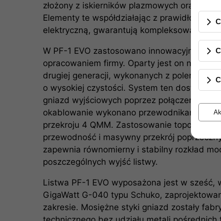
złożony z iskierników plazmowych oraz nowe
Elementy te współdziałając z prawidłowo wy
C
elektryczną, gwarantują kompleksową ochron
W PF-1 EVO zastosowano innowacyjny syste
C
opracowaniem firmy. Oparty jest on na mas
drugiej generacji, wykonanych z polerowany
C
o wysokiej czystości. System ten dostarcza
gniazd wyjściowych poprzez połączenia zac
okablowanie wykonano przewodnikami GigaW
Ak
przekroju 4 QMM. Zastosowanie topologii p
przewodność i masywny przekrój poprzeczn
zapewnia równomierny i stabilny rozkład mo
poszczególnych wyjść listwy.
Listwa PF-1 EVO wyposażona jest w sześć, w
GigaWatt G-040 typu Schuko, zaprojektow
zakresie. Mosiężne styki gniazd zostały fab
technicznego bez udziału metali pośrednich t