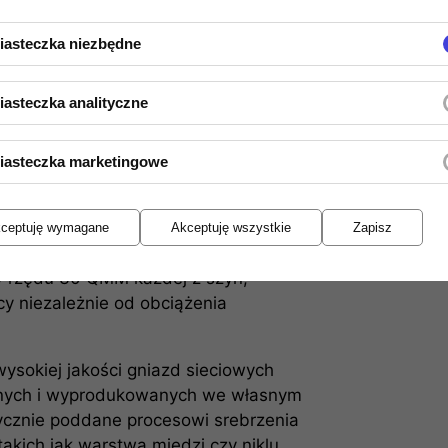
j generacji warystorów UltraMOV.
konaną, współczesną instalacją
iasteczka niezbędne
ę przed przepięciami i przetężeniami.
m dystrybucji prądu, będący własnym
iasteczka analityczne
ywnych szynach dystrybucyjnych
ch sztab z miedzi katodowej (Cu-ETP)
iasteczka marketingowe
 prąd bezpośrednio do każdej pary
iskane i skręcane. Wewnątrzne
att Powerlink z miedzi OFHC o
ceptuję wymagane
Akceptuję wszystkie
Zapisz
ołączeń w gwiazdę oraz wysoka
y rzędu 30 QMM każdej z szyn,
cy niezależnie od obciążenia
ysokiej jakości gniazd sieciowych
anych i wyprodukowanych we własnym
rycznie poddane procesowi srebrzenia
akich jak warstwa miedzi czy niklu,