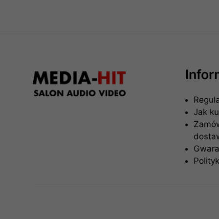
Info
Regul
Jak k
Zamówi
dosta
Gwaran
Polity