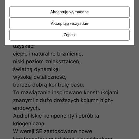
naturalny przekaz.
Akceptuję wymagane
Pure Piston Dual Magnet
Nowoczesne przetworniki Pure Piston Dual
Akceptuję wszystkie
Magnet pracują niezwykle liniowo i
Zapisz
precyzyjnie. Ich konstrukcja pozwala
uzyskać:
ciepłe i naturalne brzmienie,
niski poziom zniekształceń,
świetną dynamikę,
wysoką detaliczność,
bardzo dobrą kontrolę basu.
To rozwiązanie inspirowane konstrukcjami
znanymi z dużo droższych kolumn high-
endowych.
Audiofilskie komponenty i obróbka
kriogeniczna
W wersji SE zastosowano nowe
kondensatory miedziane z przekładkami