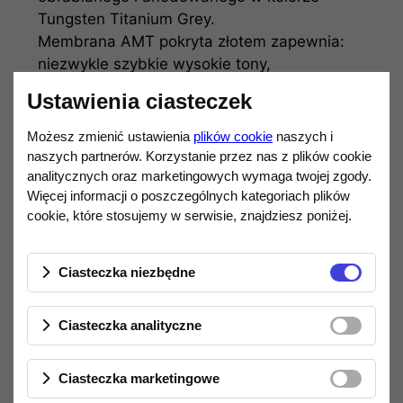
Tungsten Titanium Grey.
Membrana AMT pokryta złotem zapewnia:
niezwykle szybkie wysokie tony,
świetną detaliczność,
Ustawienia ciasteczek
dużą ilość powietrza i przestrzeni,
brak agresji i ostrości.
Możesz zmienić ustawienia
plików cookie
naszych i
Kolumny oferują bardzo naturalne i
naszych partnerów. Korzystanie przez nas z plików cookie
swobodne wysokie częstotliwości nawet
analitycznych oraz marketingowych wymaga twojej zgody.
Więcej informacji o poszczególnych kategoriach plików
podczas długich odsłuchów.
cookie, które stosujemy w serwisie, znajdziesz poniżej.
Filtr S-STOP
Przed głośnikiem wysokotonowym
zastosowano specjalną siatkę dyspersyjną
Ciasteczka niezbędne
pokrytą różowym złotem, pełniącą funkcję
filtra S-STOP. Rozwiązanie inspirowane
Ciasteczka analityczne
profesjonalnymi filtrami studyjnymi pomaga
ograniczyć sybilanty i poprawia kulturę
grania wysokich tonów.
Ciasteczka marketingowe
Efektem jest bardziej gładki, czysty i