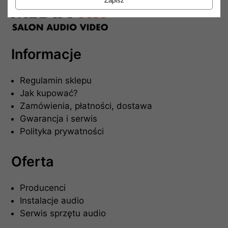
Zapisz
Informacje
Regulamin sklepu
Jak kupować?
Zamówienia, płatności, dostawa
Gwarancja i serwis
Polityka prywatności
Oferta
Producenci
Instalacje audio
Serwis sprzętu audio