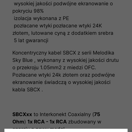
wysokiej jakości podwójne ekranowanie o
pokryciu 98%
izolacja wykonana z PE
pozłacane wtyki
pozłacane wtyki 24K
złotem, lutowane cyną z dodatkiem srebra
5 lat gwarancji
Koncentryczny kabel SBCX z serii Melodika
Sky Blue , wykonany z wysokiej jakości drutu
o przekroju 1.05mm2 z miedzi OFC.
Pozłacane wtyki 24k złotem oraz podwójne
ekranowanie świadczą o wysokiej jakości
kabla SBCX .
SBCXxx
to Interkonekt Coaxialny (
75
Ohm
)
1x RCA - 1x RCA
zbudowany w
oparciu o nowy model