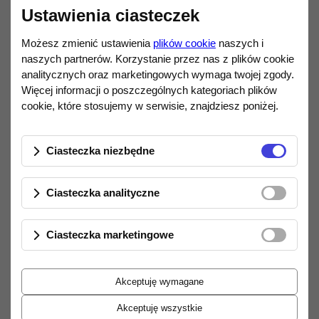
kabla
SBC1160
przeznaczony do połączenia
Ustawienia ciasteczek
cyfrowego SPDIF. Ten typ połączenia
Możesz zmienić ustawienia
plików cookie
naszych i
popularny jest m.in. w odtwarzaczach CD,
naszych partnerów. Korzystanie przez nas z plików cookie
laptopach, telewizorach, DAC-ach,
analitycznych oraz marketingowych wymaga twojej zgody.
procesorach dźwięku, tunerach DVB-T i
Więcej informacji o poszczególnych kategoriach plików
satelitarnych, amplitunerach kina
cookie, które stosujemy w serwisie, znajdziesz poniżej.
domowego, wzmacniaczach stereo czy
konsolach Playstation lub Xbox.
Ciasteczka niezbędne
Kabel zakończony jest nowej konstrukcji,
pozłacanymi wtyki RCA z
Ciasteczka analityczne
charakterystycznymi nacięciami lepiej
przylegające do gniazd.
Ciasteczka marketingowe
Akceptuję wymagane
Cechy:
Akceptuję wszystkie