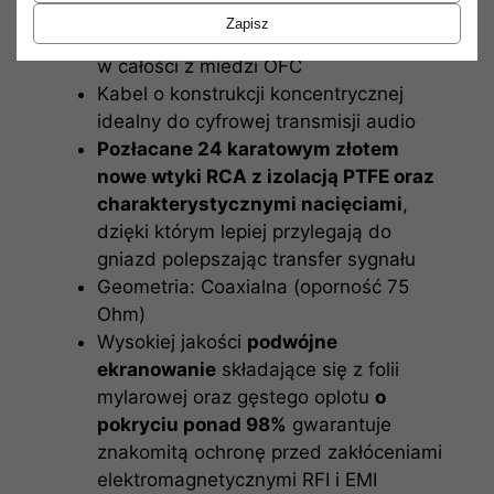
Miedź beztlenowa OFC
: 99.99%
Zapisz
Drut o przekroju 1.05mm^2 wykonany
w całości z miedzi OFC
Kabel o konstrukcji koncentrycznej
idealny do cyfrowej transmisji audio
Pozłacane 24 karatowym złotem
nowe wtyki RCA z izolacją PTFE oraz
charakterystycznymi nacięciami
,
dzięki którym lepiej przylegają do
gniazd polepszając transfer sygnału
Geometria: Coaxialna (oporność 75
Ohm)
Wysokiej jakości
podwójne
ekranowanie
składające się z folii
mylarowej oraz gęstego oplotu
o
pokryciu ponad 98%
gwarantuje
znakomitą ochronę przed zakłóceniami
elektromagnetycznymi RFI i EMI