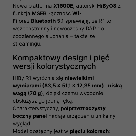
Nowa platforma
X1600E
, autorski
HiByOS
z
funkcją
MSEB
, łączność
Wi-
Fi
oraz
Bluetooth 5.1
sprawiają, że R1 to
wszechstronny i nowoczesny DAP do
codziennego słuchania – także ze
streamingu.
Kompaktowy design i pięć
wersji kolorystycznych
HiBy R1 wyróżnia się
niewielkimi
wymiarami (83,5 × 51,1 × 12,35 mm)
i
niską
wagą (70 g)
, dzięki czemu wygodnie
obsłużysz go jedną ręką.
Charakterystyczny,
półprzezroczysty
boczny panel
nadaje urządzeniu unikalny
wygląd.
Model dostępny jest w
pięciu kolorach
: