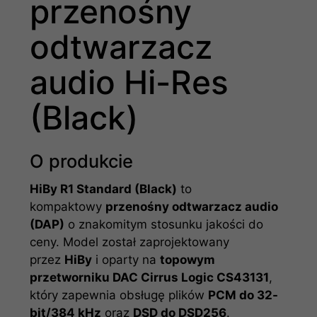
przenośny
odtwarzacz
audio Hi-Res
(Black)
O produkcie
HiBy R1 Standard (Black)
to
kompaktowy
przenośny odtwarzacz audio
(DAP)
o znakomitym stosunku jakości do
ceny. Model został zaprojektowany
przez
HiBy
i oparty na
topowym
przetworniku DAC Cirrus Logic CS43131
,
który zapewnia obsługę plików
PCM do 32-
bit/384 kHz
oraz
DSD do DSD256
.