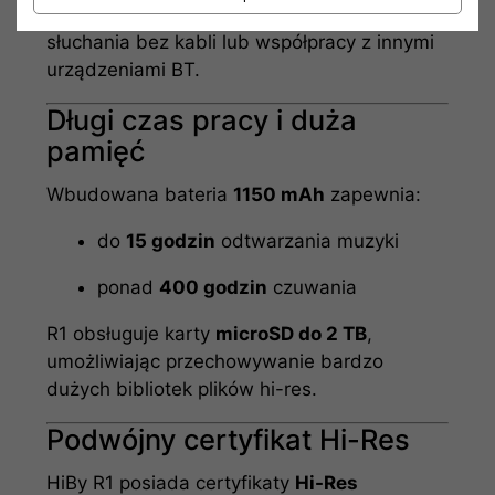
nadajnika),
AAC
i
SBC
– do wygodnego
słuchania bez kabli lub współpracy z innymi
urządzeniami BT.
Długi czas pracy i duża
pamięć
Wbudowana bateria
1150 mAh
zapewnia:
do
15 godzin
odtwarzania muzyki
ponad
400 godzin
czuwania
R1 obsługuje karty
microSD do 2 TB
,
umożliwiając przechowywanie bardzo
dużych bibliotek plików hi-res.
Podwójny certyfikat Hi-Res
HiBy R1 posiada certyfikaty
Hi-Res