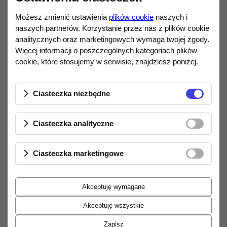
ball)
umożliwia intuicyjne kształtowanie
Możesz zmienić ustawienia
plików cookie
naszych i
brzmienia (tonalność, wokale, odpowiedź
naszych partnerów. Korzystanie przez nas z plików cookie
impulsowa)
bez degradacji jakości
, bazując
analitycznych oraz marketingowych wymaga twojej zgody.
na zaawansowanym PEQ.
Więcej informacji o poszczególnych kategoriach plików
cookie, które stosujemy w serwisie, znajdziesz poniżej.
Streaming TIDAL i Qobuz,
AirPlay i DLNA
Ciasteczka niezbędne
Dzięki
Wi-Fi 2,4 GHz
HiBy R1
obsługuje
streaming TIDAL i Qobuz
, a
Ciasteczka analityczne
także
AirPlay
i
DLNA
. Aktualizacje systemu
realizowane są
OTA
, bez użycia komputera.
Ciasteczka marketingowe
Bluetooth 5.1 – nadajnik i
odbiornik
Akceptuję wymagane
DAP oferuje
Bluetooth 5.1
działający
Akceptuję wszystkie
dwukierunkowo (TX/RX) z obsługą
kodeków
LDAC
,
aptX
(w trybie
Zapisz