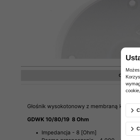
Ust
Możesz
Opis prod
Korzys
wymaga
cookie,
Głośnik wysokotonowy z membraną kopułkow
C
GDWK 10/80/19 8 Ohm
C
Impedancja - 8 [Ohm]