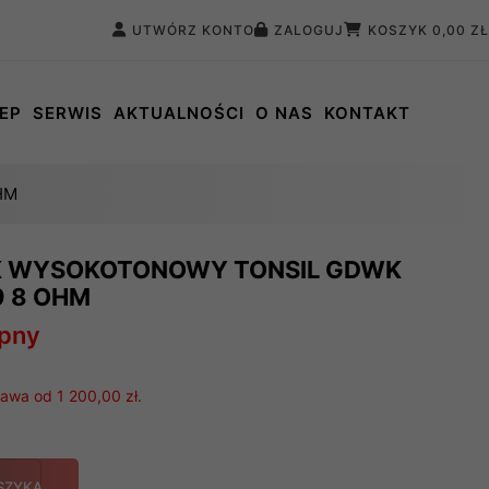
UTWÓRZ KONTO
ZALOGUJ
KOSZYK
0,00 ZŁ
EP
SERWIS
AKTUALNOŚCI
O NAS
KONTAKT
HM
K WYSOKOTONOWY TONSIL GDWK
9 8 OHM
ępny
wa od 1 200,00 zł.
SZYKA