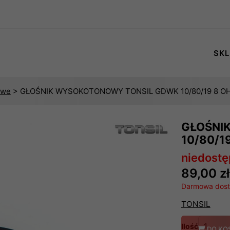
SKL
owe
> GŁOŚNIK WYSOKOTONOWY TONSIL GDWK 10/80/19 8 O
GŁOŚNI
10/80/1
niedost
89,00 zł
Darmowa dosta
TONSIL
Ilość
DO KO