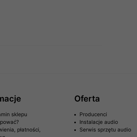
rmacje
Oferta
amin sklepu
Producenci
upować?
Instalacje audio
enia, płatności,
Serwis sprzętu audio