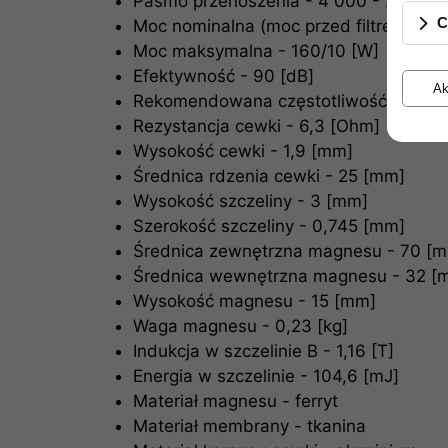
Pasmo przenoszenia - 4 000 - 20 000 
C
Moc nominalna (moc przed filtrem/moc z
Moc maksymalna - 160/10 [W]
Efektywność - 90 [dB]
Ak
Rekomendowana częstotliwość podział
Rezystancja cewki - 6,3 [Ohm]
Wysokość cewki - 1,9 [mm]
Średnica rdzenia cewki - 25 [mm]
Wysokość szczeliny - 3 [mm]
Szerokość szczeliny - 0,745 [mm]
Średnica zewnętrzna magnesu - 70 [
Średnica wewnętrzna magnesu - 32 [
Wysokość magnesu - 15 [mm]
Waga magnesu - 0,23 [kg]
Indukcja w szczelinie B - 1,16 [T]
Energia w szczelinie - 104,6 [mJ]
Materiał magnesu - ferryt
Materiał membrany - tkanina