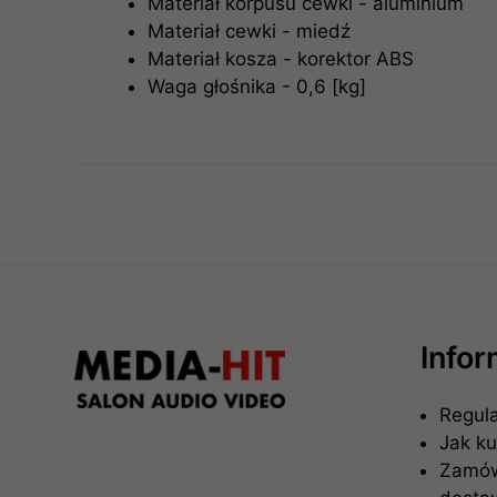
Materiał korpusu cewki - aluminium
Materiał cewki - miedź
Materiał kosza - korektor ABS
Waga głośnika - 0,6 [kg]
Info
Regul
Jak k
Zamówi