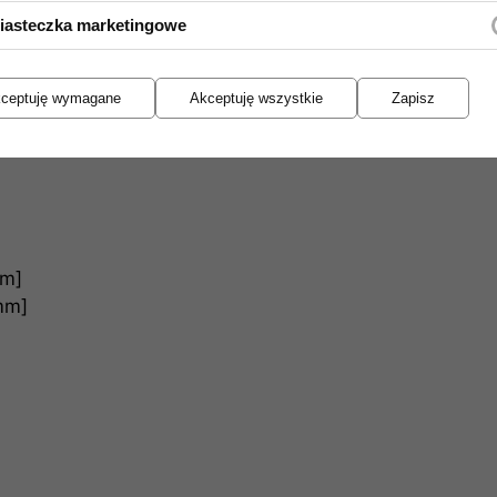
[Hz]
iasteczka marketingowe
a filtrem) - 80/5 [W]
ceptuję wymagane
Akceptuję wszystkie
Zapisz
u - 4 800 [Hz]
mm]
mm]