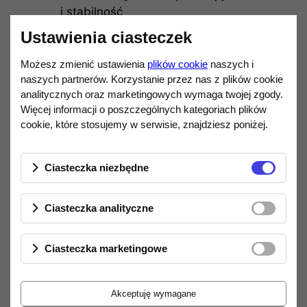
i stabilność
Ustawienia ciasteczek
Specyfikacja techniczna:
Możesz zmienić ustawienia
plików cookie
naszych i
Indeks wyrobu: 9515507609
naszych partnerów. Korzystanie przez nas z plików cookie
analitycznych oraz marketingowych wymaga twojej zgody.
Impedancja nominalna: 15 Ω
Więcej informacji o poszczególnych kategoriach plików
cookie, które stosujemy w serwisie, znajdziesz poniżej.
Pasmo przenoszenia: 3 000 – 20 000
Hz
Ciasteczka niezbędne
Moc nominalna: 60 W (przed filtrem) /
2,5 W (za filtrem)
Ciasteczka analityczne
Moc maksymalna: 120 W / 5 W
Efektywność: 94 dB
Ciasteczka marketingowe
Rekomendowana częstotliwość
podziału: 3 000 Hz
Akceptuję wymagane