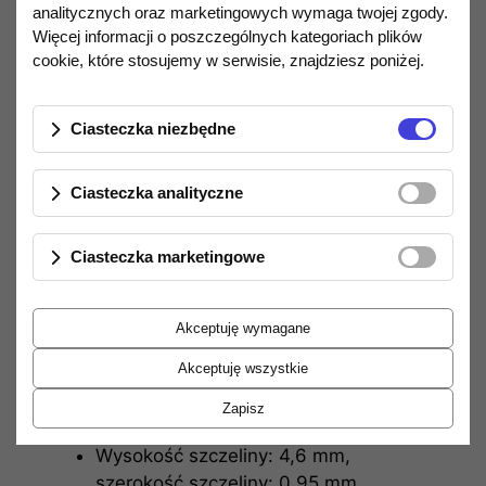
Hz
analitycznych oraz marketingowych wymaga twojej zgody.
Więcej informacji o poszczególnych kategoriach plików
Moc nominalna: 60 W (przed filtrem) /
cookie, które stosujemy w serwisie, znajdziesz poniżej.
18 W (za filtrem)
Moc maksymalna: 90 W / 25 W
Ciasteczka niezbędne
Częstotliwość rezonansowa FS: 650
Ciasteczka analityczne
Hz
Rekomendowana częstotliwość
Ciasteczka marketingowe
podziału: 1 000 Hz
Rezystancja cewki: 7 Ω
Akceptuję wymagane
Wysokość cewki: 6,4 mm
Akceptuję wszystkie
Średnica rdzenia cewki: 20 mm
Zapisz
Wysokość szczeliny: 4,6 mm,
szerokość szczeliny: 0,95 mm