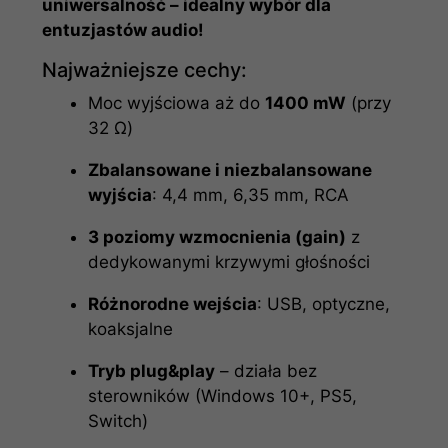
uniwersalność – idealny wybór dla
entuzjastów audio!
Najważniejsze cechy:
Moc wyjściowa aż do
1400 mW
(przy
32 Ω)
Zbalansowane i niezbalansowane
wyjścia
: 4,4 mm, 6,35 mm, RCA
3 poziomy wzmocnienia (gain)
z
dedykowanymi krzywymi głośności
Różnorodne wejścia
: USB, optyczne,
koaksjalne
Tryb plug&play
– działa bez
sterowników (Windows 10+, PS5,
Switch)