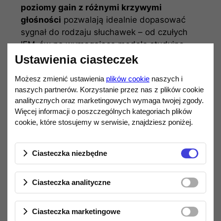
poziomy gain z różnymi krzywymi
głośności
pozwalają idealnie dopasować
sygnał do rodzaju słuchawek – od czułych
IEM-ów po wymagające modele studyjne.
Ustawienia ciasteczek
Urządzenie oferuje szeroką kompatybilność
– działa natywnie z Windows 10 i nowszymi,
Możesz zmienić ustawienia
plików cookie
naszych i
a także z PS5 i Nintendo Switch – bez
naszych partnerów. Korzystanie przez nas z plików cookie
analitycznych oraz marketingowych wymaga twojej zgody.
konieczności instalacji sterowników. To
Więcej informacji o poszczególnych kategoriach plików
prawdziwy „plug and play”.
cookie, które stosujemy w serwisie, znajdziesz poniżej.
Dodatkowym atutem jest
estetyczne
podświetlenie RGB logo
, którego kolor
Ciasteczka niezbędne
można regulować, oraz
wielofunkcyjne
pokrętło
– służące do obsługi menu,
Ciasteczka analityczne
regulacji głośności oraz przełączania trybów
LO/PO.
Ciasteczka marketingowe