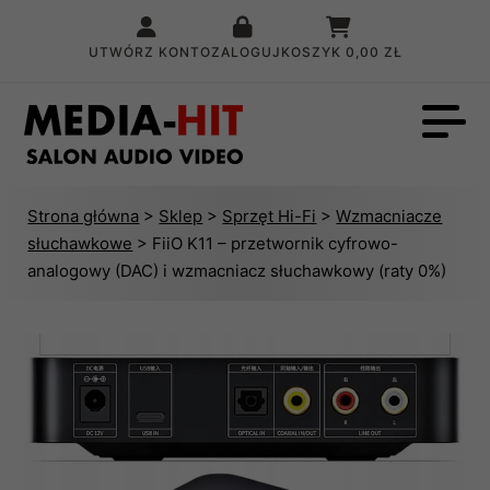
UTWÓRZ KONTO
ZALOGUJ
KOSZYK
0,00 ZŁ
Strona główna
>
Sklep
>
Sprzęt Hi-Fi
>
Wzmacniacze
słuchawkowe
> FiiO K11 – przetwornik cyfrowo-
analogowy (DAC) i wzmacniacz słuchawkowy (raty 0%)