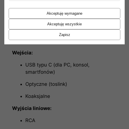
Specyfikacja techniczna:
Akceptuję wymagane
Wyjścia słuchawkowe:
Akceptuję wszystkie
4,4 mm (balanced)
Zapisz
6,35 mm (single-ended)
Wejścia:
USB typu C (dla PC, konsol,
smartfonów)
Optyczne (toslink)
Koaksjalne
Wyjścia liniowe:
RCA