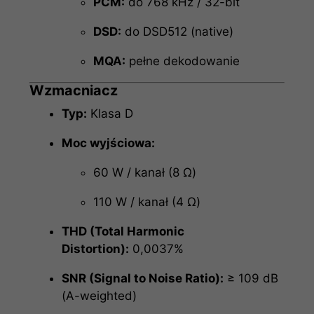
PCM:
do 768 kHz / 32-bit
DSD:
do DSD512 (native)
MQA:
pełne dekodowanie
Wzmacniacz
Typ:
Klasa D
Moc wyjściowa:
60 W / kanał (8 Ω)
110 W / kanał (4 Ω)
THD (Total Harmonic
Distortion):
0,0037%
SNR (Signal to Noise Ratio):
≥ 109 dB
(A-weighted)