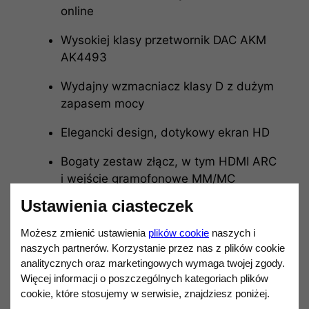
online
Wysokiej klasy przetwornik DAC AKM
AK4493
Wydajny wzmacniacz klasy D z dużym
zapasem mocy
Elegancki design, dotykowy ekran HD
Bogaty zestaw złącz, w tym HDMI ARC
i wejście gramofonowe MM/MC
Ustawienia ciasteczek
Możliwość sterowania aplikacją i
integracji z systemem multiroom
Możesz zmienić ustawienia
plików cookie
naszych i
naszych partnerów. Korzystanie przez nas z plików cookie
Idealne rozwiązanie do systemów
analitycznych oraz marketingowych wymaga twojej zgody.
stereo i AV
Więcej informacji o poszczególnych kategoriach plików
cookie, które stosujemy w serwisie, znajdziesz poniżej.