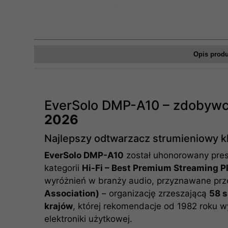
Opis prod
EverSolo DMP-A10 – zdobyw
2026
Najlepszy odtwarzacz strumieniowy k
EverSolo DMP-A10
został uhonorowany pre
kategorii
Hi-Fi – Best Premium Streaming P
wyróżnień w branży audio, przyznawane pr
Association)
– organizację zrzeszającą
58 s
krajów
, której rekomendacje od 1982 roku w
elektroniki użytkowej.