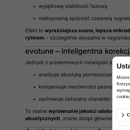
wyjątkową stabilność fazową
maksymalną spójność czasową sygnał
Efekt to
wyraźniejsza scena, lepsza mikrod
rytmem
– szczególnie słyszalna w nagraniac
evotune – inteligentna korekc
Jednym z przełomowych rozwiązań jest
sys
Ust
analizuje akustykę pomieszczenia
Możesz
Korzys
kompensuje nierówności pasma częstot
wymaga
cookie,
zachowuje naturalny charakter dźwięku
To realne
wyrównanie jakości odsłuchu ni
C
akustycznych
, znane dotąd głównie z prof