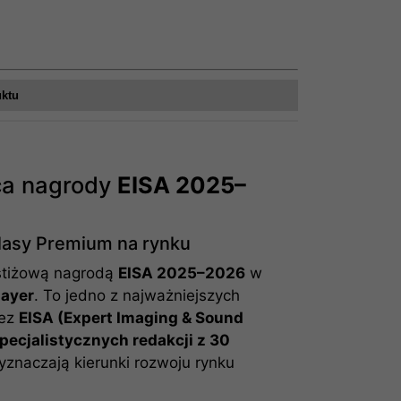
uktu
ca nagrody
EISA 2025–
lasy Premium na rynku
stiżową nagrodą
EISA 2025–2026
w
layer
. To jedno z najważniejszych
zez
EISA (Expert Imaging & Sound
pecjalistycznych redakcji z 30
yznaczają kierunki rozwoju rynku