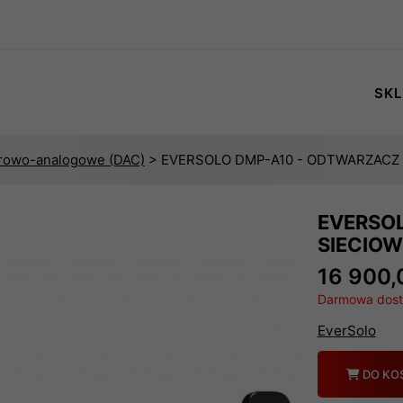
SKL
frowo-analogowe (DAC)
> EVERSOLO DMP-A10 - ODTWARZACZ 
EVERSO
SIECIO
16 900,
Darmowa dosta
EverSolo
Ilość
DO KO