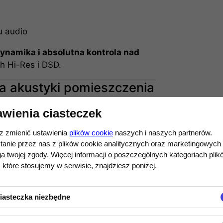
u audio
ynamika i absolutna kontrola nad
h Hi-Res i DSD.
ja akustyki pomieszczenia
tem evotune
, który:
awienia ciasteczek
 zmienić ustawienia
plików cookie
naszych i naszych partnerów.
tanie przez nas z plików cookie analitycznych oraz marketingowych
liwości
 twojej zgody. Więcej informacji o poszczególnych kategoriach plik
 które stosujemy w serwisie, znajdziesz poniżej.
 (bez „cyfrowej sztuczności”)
ezależnie od warunków
iasteczka niezbędne
esjonalnych systemów studyjnych.