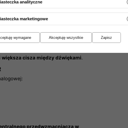
ej
iasteczka analityczne
iasteczka marketingowe
Coupler®
ceptuję wymagane
Akceptuję wszystkie
Zapisz
jący interferencje
 i większa cisza między dźwiękami
.
R
nalogowej:
entralnego przedwzmacniacza w