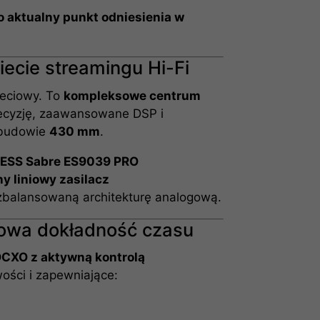
 aktualny punkt odniesienia w
.
ecie streamingu Hi-Fi
ieciowy. To
kompleksowe centrum
recyzję, zaawansowane DSP i
obudowie
430 mm
.
k
ESS Sabre ES9039 PRO
y liniowy zasilacz
zbalansowaną architekturę analogową.
owa dokładność czasu
OCXO z aktywną kontrolą
wości i zapewniające: