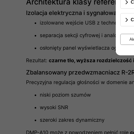
Architektura klasy referencyjn
C
Izolacja elektryczna i sygnałowa
C
izolowane wejście USB z technologią
i
separacja sekcji cyfrowej i analogowej
Ak
osłonięty panel wyświetlacza ogranicza
Rezultat:
czarne tło, wyższa rozdzielczość
Zbalansowany przedwzmacniacz R-2
Precyzyjna regulacja głośności w domenie a
niski poziom szumów
wysoki SNR
szeroki zakres dynamiczny
DMP-A10 może z powodzeniem pełnić rolę
c