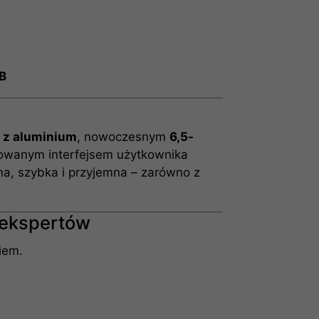
B
 z aluminium
, nowoczesnym
6,5-
owanym interfejsem użytkownika
jna, szybka i przyjemna – zarówno z
 ekspertów
iem.