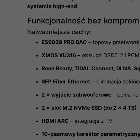
systemie high-end
.
Funkcjonalność bez komprom
Najważniejsze cechy:
ES9039 PRO DAC
– topowy przetworni
XMOS XU316
– obsługa DSD512 i PCM 
Roon Ready, TIDAL Connect, DLNA, S
SFP Fiber Ethernet
– eliminacja zakłóc
2 × wyjście subwooferowe
– pełna ko
2 × slot M.2 NVMe SSD (do 2 × 4 TB)
HDMI ARC
– integracja z TV
10-pasmowy korektor parametryczn