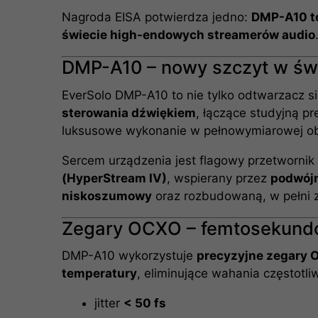
Nagroda EISA potwierdza jedno:
DMP-A10 to
świecie high-endowych streamerów audio
DMP-A10 – nowy szczyt w świ
EverSolo DMP-A10 to nie tylko odtwarzacz s
sterowania dźwiękiem
, łączące studyjną p
luksusowe wykonanie w pełnowymiarowej 
Sercem urządzenia jest flagowy przetworni
(HyperStream IV)
, wspierany przez
podwójn
niskoszumowy
oraz rozbudowaną, w pełni 
Zegary OCXO – femtosekund
DMP-A10 wykorzystuje
precyzyjne zegary 
temperatury
, eliminujące wahania częstotli
jitter
< 50 fs