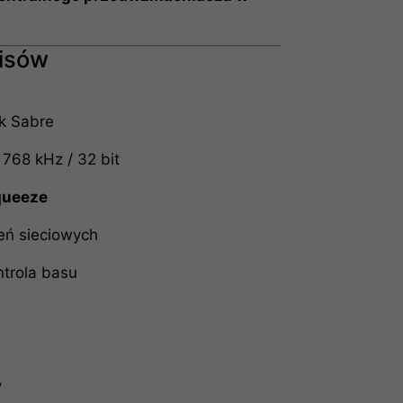
isów
k Sabre
768 kHz / 32 bit
queeze
eń sieciowych
ntrola basu
y