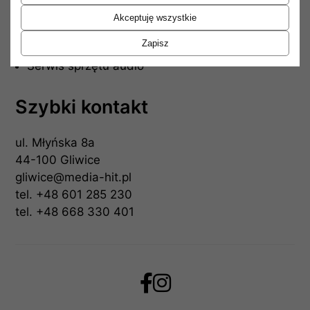
Akceptuję wszystkie
Producenci
Zapisz
Instalacje audio
Serwis sprzętu audio
Szybki kontakt
ul. Młyńska 8a
44-100 Gliwice
gliwice@media-hit.pl
tel.
+48 601 285 230
tel.
+48 668 330 401